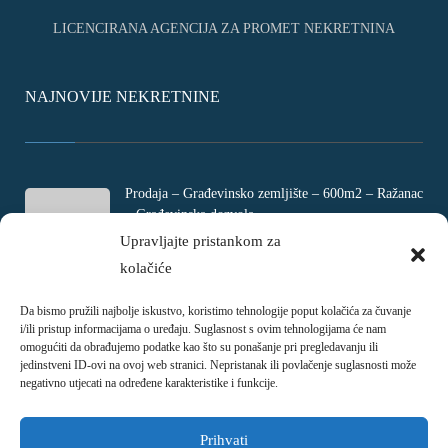
LICENCIRANA AGENCIJA ZA PROMET NEKRETNINA
NAJNOVIJE NEKRETNINE
Prodaja – Građevinsko zemljište – 600m2 – Ražanac
– Građevinska dozvola
Rtina, Croatia
Upravljajte pristankom za
kolačiće
€ 180.000
Da bismo pružili najbolje iskustvo, koristimo tehnologije poput kolačića za čuvanje
Prodaja – Četverosobni stan – Jadranovo –
i/ili pristup informacijama o uređaju. Suglasnost s ovim tehnologijama će nam
Crikvenica – 73m2
omogućiti da obrađujemo podatke kao što su ponašanje pri pregledavanju ili
Ulica Ivani, Jadranovo, Croatia
jedinstveni ID-ovi na ovoj web stranici. Nepristanak ili povlačenje suglasnosti može
negativno utjecati na određene karakteristike i funkcije.
€ 215.000
Prihvati