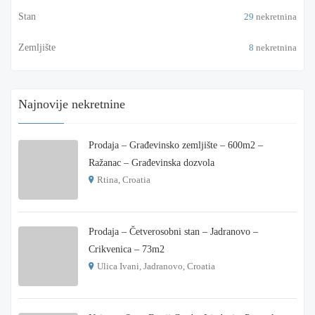
Stan
29
nekretnina
Zemljište
8
nekretnina
Najnovije nekretnine
Prodaja – Građevinsko zemljište – 600m2 –
Ražanac – Građevinska dozvola
Rtina, Croatia
€ 180.000
Prodaja – Četverosobni stan – Jadranovo –
Crikvenica – 73m2
Ulica Ivani, Jadranovo, Croatia
€ 215.000