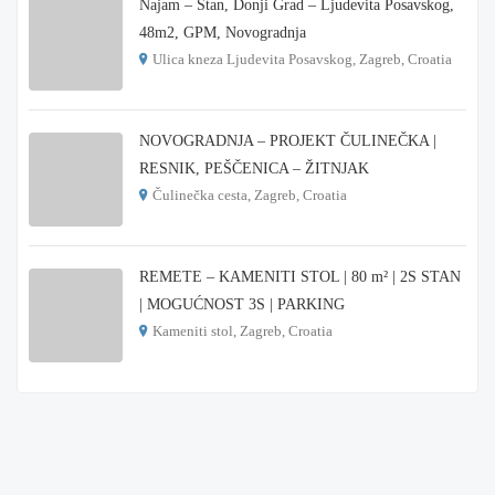
Najam – Stan, Donji Grad – Ljudevita Posavskog,
48m2, GPM, Novogradnja
Ulica kneza Ljudevita Posavskog, Zagreb, Croatia
€ 900
NOVOGRADNJA – PROJEKT ČULINEČKA |
RESNIK, PEŠČENICA – ŽITNJAK
Čulinečka cesta, Zagreb, Croatia
€ 3.900
REMETE – KAMENITI STOL | 80 m² | 2S STAN
| MOGUĆNOST 3S | PARKING
Kameniti stol, Zagreb, Croatia
€ 1.000