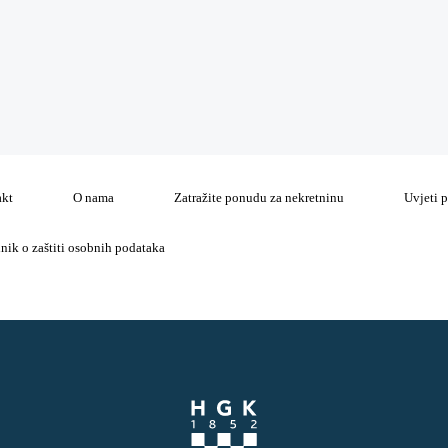
akt
O nama
Zatražite ponudu za nekretninu
Uvjeti 
lnik o zaštiti osobnih podataka