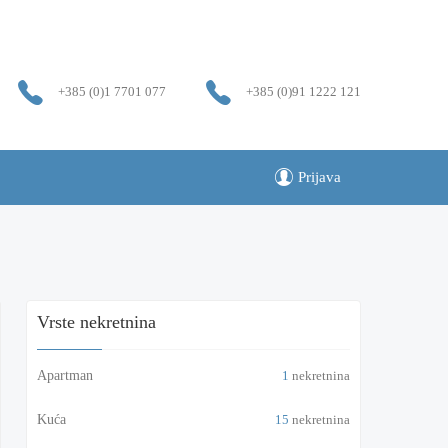
+385 (0)1 7701 077
+385 (0)91 1222 121
Prijava
Vrste nekretnina
Apartman
1
nekretnina
Kuća
15
nekretnina