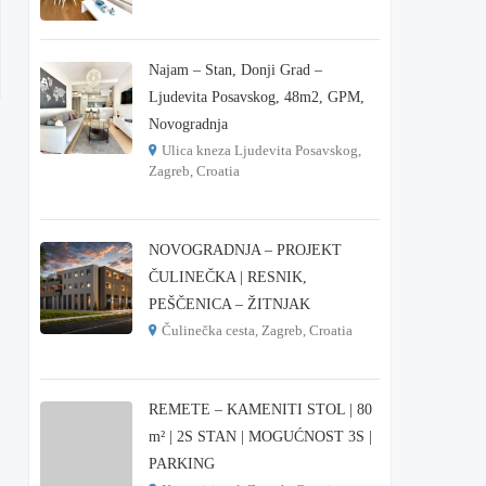
€ 215.000
Najam – Stan, Donji Grad –
Ljudevita Posavskog, 48m2, GPM,
Novogradnja
Ulica kneza Ljudevita Posavskog,
Zagreb, Croatia
€ 900
NOVOGRADNJA – PROJEKT
ČULINEČKA | RESNIK,
PEŠČENICA – ŽITNJAK
Čulinečka cesta, Zagreb, Croatia
€ 3.900
REMETE – KAMENITI STOL | 80
m² | 2S STAN | MOGUĆNOST 3S |
PARKING