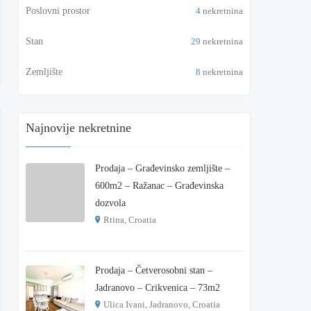
Poslovni prostor
4
nekretnina
Stan
29
nekretnina
Zemljište
8
nekretnina
Najnovije nekretnine
Prodaja – Građevinsko zemljište –
600m2 – Ražanac – Građevinska
dozvola
Rtina, Croatia
€ 180.000
Prodaja – Četverosobni stan –
Jadranovo – Crikvenica – 73m2
Ulica Ivani, Jadranovo, Croatia