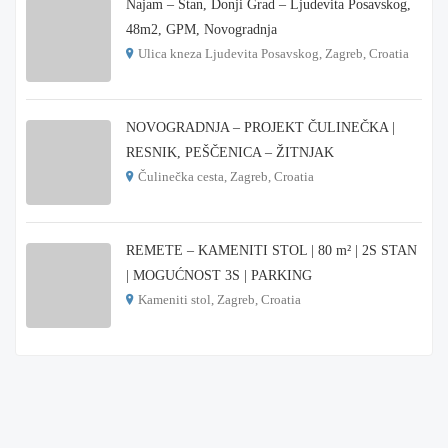
Najam – Stan, Donji Grad – Ljudevita Posavskog,
48m2, GPM, Novogradnja
Ulica kneza Ljudevita Posavskog, Zagreb, Croatia
€ 900
NOVOGRADNJA – PROJEKT ČULINEČKA |
RESNIK, PEŠČENICA – ŽITNJAK
Čulinečka cesta, Zagreb, Croatia
€ 3.900
REMETE – KAMENITI STOL | 80 m² | 2S STAN
| MOGUĆNOST 3S | PARKING
Kameniti stol, Zagreb, Croatia
€ 1.000