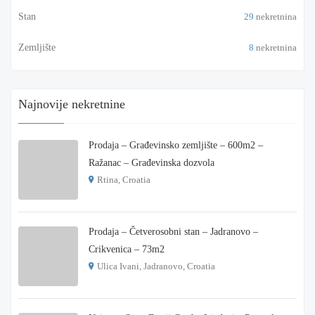
Stan
29
nekretnina
Zemljište
8
nekretnina
Najnovije nekretnine
Prodaja – Građevinsko zemljište – 600m2 –
Ražanac – Građevinska dozvola
Rtina, Croatia
€ 180.000
Prodaja – Četverosobni stan – Jadranovo –
Crikvenica – 73m2
Ulica Ivani, Jadranovo, Croatia
€ 215.000