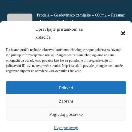
Prodaja – Građevinsko zemljište – 600m2 – Ražanac
– Građevinska dozvola
Rtina, Croatia
Upravljajte pristankom za
kolačiće
€ 180.000
Da bismo pružili najbolje iskustvo, koristimo tehnologije poput kolačića za čuvanje
Prodaja – Četverosobni stan – Jadranovo –
i/ili pristup informacijama o uređaju. Suglasnost s ovim tehnologijama će nam
Crikvenica – 73m2
omogućiti da obrađujemo podatke kao što su ponašanje pri pregledavanju ili
Ulica Ivani, Jadranovo, Croatia
jedinstveni ID-ovi na ovoj web stranici. Nepristanak ili povlačenje suglasnosti može
negativno utjecati na određene karakteristike i funkcije.
€ 215.000
Prihvati
Zabrani
Pogledaj postavke
Copyright © 2018 - 2026
Nekretnina.hr
Uvjeti poslovanja