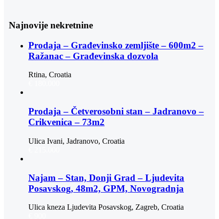
Najnovije nekretnine
Prodaja – Građevinsko zemljište – 600m2 –
Ražanac – Građevinska dozvola
Rtina, Croatia
€ 180.000
Prodaja – Četverosobni stan – Jadranovo –
Crikvenica – 73m2
Ulica Ivani, Jadranovo, Croatia
€ 215.000
Najam – Stan, Donji Grad – Ljudevita
Posavskog, 48m2, GPM, Novogradnja
Ulica kneza Ljudevita Posavskog, Zagreb, Croatia
€ 900