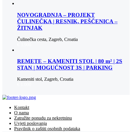
NOVOGRADNJA – PROJEKT
ČULINEČKA | RESNIK, PEŠČENICA –
ŽITNJAK
Čulinečka cesta, Zagreb, Croatia
€ 3.900
REMETE – KAMENITI STOL | 80 m² | 2S
STAN | MOGUĆNOST 3S | PARKING
Kameniti stol, Zagreb, Croatia
€ 1.000
Kontakt
O nama
Zatražite ponudu za nekretninu
Uvjeti poslovanja
Pravilnik o zaštiti osobnih podataka