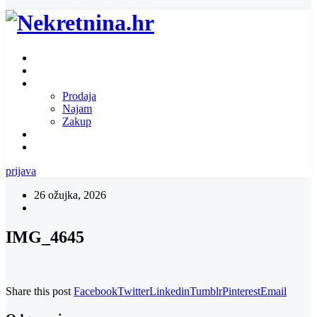
Naslovnica
O nama
Ponuda nekretnina
Prodaja
Najam
Zakup
Zatražite ponudu za nekretninu
Kontakt
prijava
26 ožujka, 2026
IMG_4645
Share this post
Facebook
Twitter
Linkedin
Tumblr
Pinterest
Email