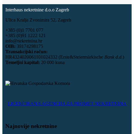
Interhaus nekretnine d.o.o Zagreb
Ulica Kralja Zvonimira 52, Zagreb
+385 (0)1 7701 077
+385 (0)91 1222 121
info@nekretnina.hr
OIB:
39174298175
Transakcijski račun:
HR4324020061101024332 (Erste&Steiermärkische
Bank d.d.
)
Temeljni kapital:
20 000 kuna
LICENCIRANA AGENCIJA ZA PROMET NEKRETNINA
Najnovije nekretnine