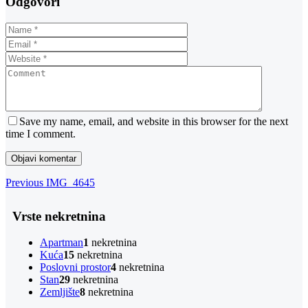
Odgovori
Save my name, email, and website in this browser for the next
time I comment.
Navigacija
Previous
Previous
IMG_4645
Post
objava
Vrste nekretnina
Apartman
1
nekretnina
Kuća
15
nekretnina
Poslovni prostor
4
nekretnina
Stan
29
nekretnina
Zemljište
8
nekretnina