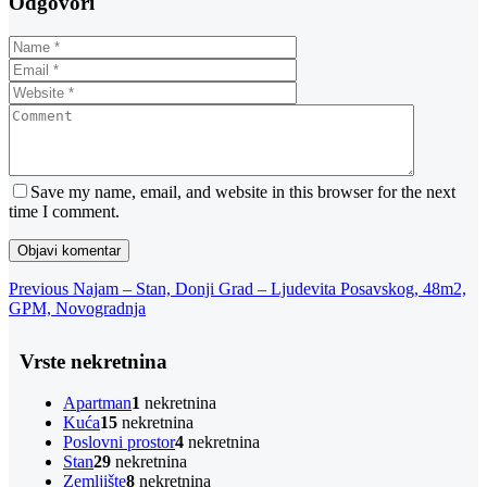
Odgovori
Save my name, email, and website in this browser for the next
time I comment.
Navigacija
Previous
Previous
Najam – Stan, Donji Grad – Ljudevita Posavskog, 48m2,
Post
GPM, Novogradnja
objava
Vrste nekretnina
Apartman
1
nekretnina
Kuća
15
nekretnina
Poslovni prostor
4
nekretnina
Stan
29
nekretnina
Zemljište
8
nekretnina