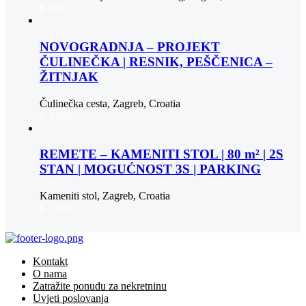
€ 900
NOVOGRADNJA – PROJEKT
ČULINEČKA | RESNIK, PEŠČENICA –
ŽITNJAK
Čulinečka cesta, Zagreb, Croatia
€ 3.900
REMETE – KAMENITI STOL | 80 m² | 2S
STAN | MOGUĆNOST 3S | PARKING
Kameniti stol, Zagreb, Croatia
€ 1.000
Kontakt
O nama
Zatražite ponudu za nekretninu
Uvjeti poslovanja