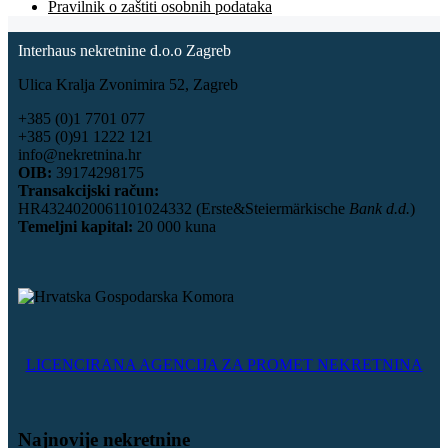
Pravilnik o zaštiti osobnih podataka
Interhaus nekretnine d.o.o Zagreb
Ulica Kralja Zvonimira 52, Zagreb
+385 (0)1 7701 077
+385 (0)91 1222 121
info@nekretnina.hr
OIB:
39174298175
Transakcijski račun:
HR4324020061101024332 (Erste&Steiermärkische
Bank d.d.
)
Temeljni kapital:
20 000 kuna
LICENCIRANA AGENCIJA ZA PROMET NEKRETNINA
Najnovije nekretnine