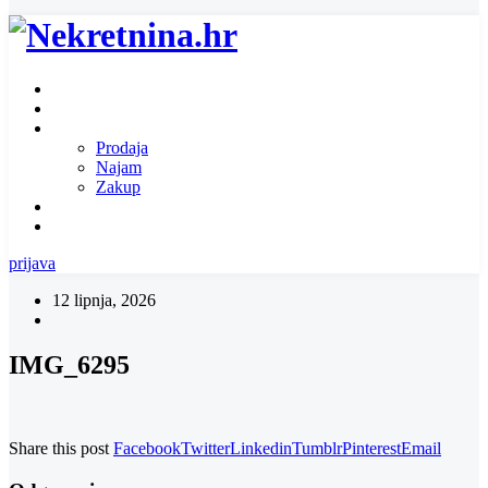
Naslovnica
O nama
Ponuda nekretnina
Prodaja
Najam
Zakup
Zatražite ponudu za nekretninu
Kontakt
prijava
12 lipnja, 2026
IMG_6295
Share this post
Facebook
Twitter
Linkedin
Tumblr
Pinterest
Email