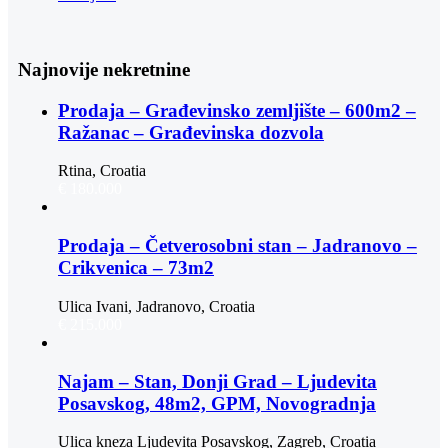
Najnovije nekretnine
Prodaja – Građevinsko zemljište – 600m2 –
Ražanac – Građevinska dozvola
Rtina, Croatia
€ 180.000
Prodaja – Četverosobni stan – Jadranovo –
Crikvenica – 73m2
Ulica Ivani, Jadranovo, Croatia
€ 215.000
Najam – Stan, Donji Grad – Ljudevita
Posavskog, 48m2, GPM, Novogradnja
Ulica kneza Ljudevita Posavskog, Zagreb, Croatia