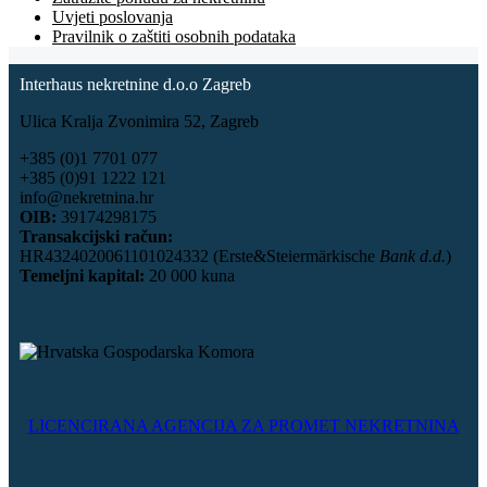
Uvjeti poslovanja
Pravilnik o zaštiti osobnih podataka
Interhaus nekretnine d.o.o Zagreb
Ulica Kralja Zvonimira 52, Zagreb
+385 (0)1 7701 077
+385 (0)91 1222 121
info@nekretnina.hr
OIB:
39174298175
Transakcijski račun:
HR4324020061101024332 (Erste&Steiermärkische
Bank d.d.
)
Temeljni kapital:
20 000 kuna
LICENCIRANA AGENCIJA ZA PROMET NEKRETNINA