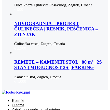
Ulica kneza Ljudevita Posavskog, Zagreb, Croatia
€ 900
NOVOGRADNJA – PROJEKT
ČULINEČKA | RESNIK, PEŠČENICA –
ŽITNJAK
Čulinečka cesta, Zagreb, Croatia
€ 3.900
REMETE – KAMENITI STOL | 80 m² | 2S
STAN | MOGUĆNOST 3S | PARKING
Kameniti stol, Zagreb, Croatia
€ 1.000
Kontakt
O nama
Zatražite ponudu za nekretninu