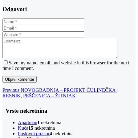
Odgovori
Save my name, email, and website in this browser for the next
time I comment.
Navigacija
Previous
Previous
NOVOGRADNJA – PROJEKT ČULINEČKA |
Post
RESNIK, PEŠČENICA – ŽITNJAK
objava
Vrste nekretnina
Apartman
1
nekretnina
Kuća
15
nekretnina
Poslovni prostor
4
nekretnina