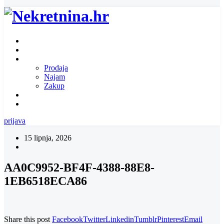
Naslovnica
O nama
Ponuda nekretnina
Prodaja
Najam
Zakup
Zatražite ponudu za nekretninu
Kontakt
prijava
15 lipnja, 2026
AA0C9952-BF4F-4388-88E8-
1EB6518ECA86
Share this post
Facebook
Twitter
Linkedin
Tumblr
Pinterest
Email