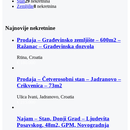
Stan
29
nekretnina
Zemljište
8
nekretnina
Najnovije nekretnine
Prodaja – Građevinsko zemljište – 600m2 –
Ražanac – Građevinska dozvola
Rtina, Croatia
€ 180.000
Prodaja – Četverosobni stan – Jadranovo –
Crikvenica – 73m2
Ulica Ivani, Jadranovo, Croatia
€ 215.000
Najam – Stan, Donji Grad – Ljudevita
Posavskog, 48m2, GPM, Novogradnja