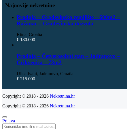
Najnovije nekretnine
Prodaja – Građevinsko zemljište – 600m2 –
Ražanac – Građevinska dozvola
Rtina, Croatia
€ 180.000
Prodaja – Četverosobni stan – Jadranovo –
Crikvenica – 73m2
Ulica Ivani, Jadranovo, Croatia
€ 215.000
Copyright © 2018 - 2026
Nekretnina.hr
Copyright © 2018 - 2026
Nekretnina.hr
Prijava