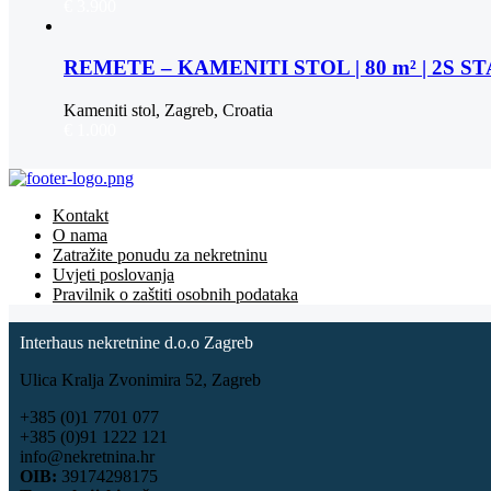
€ 3.900
REMETE – KAMENITI STOL | 80 m² | 2S 
Kameniti stol, Zagreb, Croatia
€ 1.000
Kontakt
O nama
Zatražite ponudu za nekretninu
Uvjeti poslovanja
Pravilnik o zaštiti osobnih podataka
Interhaus nekretnine d.o.o Zagreb
Ulica Kralja Zvonimira 52, Zagreb
+385 (0)1 7701 077
+385 (0)91 1222 121
info@nekretnina.hr
OIB:
39174298175