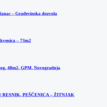
žanac – Građevinska dozvola
ikvenica – 73m2
skog, 48m2, GPM, Novogradnja
 RESNIK, PEŠČENICA – ŽITNJAK