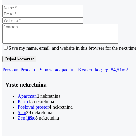
Save my name, email, and website in this browser for the next tim
Navigacija
Previous
Previous
Prodaja – Stan za adapaciju – Kvaternikog trg, 84,51m2
Post
objava
Vrste nekretnina
Apartman
1
nekretnina
Kuća
15
nekretnina
Poslovni prostor
4
nekretnina
Stan
29
nekretnina
Zemljište
8
nekretnina