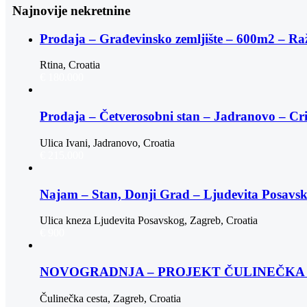
Najnovije nekretnine
Prodaja – Građevinsko zemljište – 600m2 – Ra
Rtina, Croatia
€ 180.000
Prodaja – Četverosobni stan – Jadranovo – Cr
Ulica Ivani, Jadranovo, Croatia
€ 215.000
Najam – Stan, Donji Grad – Ljudevita Posav
Ulica kneza Ljudevita Posavskog, Zagreb, Croatia
€ 900
NOVOGRADNJA – PROJEKT ČULINEČKA |
Čulinečka cesta, Zagreb, Croatia