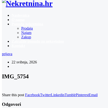
Naslovnica
O nama
Ponuda nekretnina
Prodaja
Najam
Zakup
Zatražite ponudu za nekretninu
Kontakt
prijava
22 svibnja, 2026
IMG_5754
Share this post
Facebook
Twitter
Linkedin
Tumblr
Pinterest
Email
Odgovori