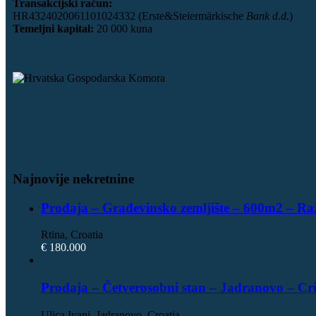
Transakcijski račun:
HR4324020061101024332 (Erste&Steiermärkische
Bank d.d.
)
Temeljni kapital:
20 000 kuna
Najnovije nekretnine
Prodaja – Građevinsko zemljište – 600m2 – Ra
Rtina, Croatia
€ 180.000
Prodaja – Četverosobni stan – Jadranovo – Cr
Ulica Ivani, Jadranovo, Croatia