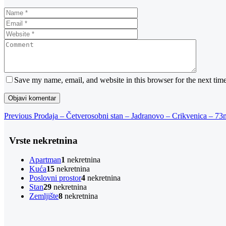
Save my name, email, and website in this browser for the next tim
Navigacija
Previous
Previous
Prodaja – Četverosobni stan – Jadranovo – Crikvenica – 7
Post
objava
Vrste nekretnina
Apartman
1
nekretnina
Kuća
15
nekretnina
Poslovni prostor
4
nekretnina
Stan
29
nekretnina
Zemljište
8
nekretnina