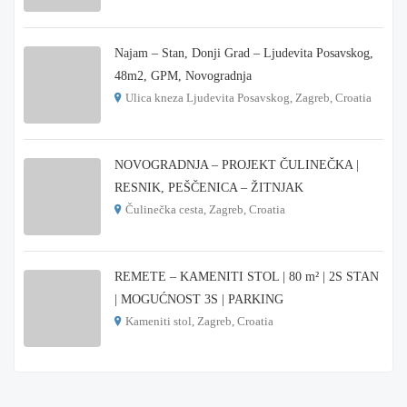
€ 215.000
Najam – Stan, Donji Grad – Ljudevita Posavskog,
48m2, GPM, Novogradnja
Ulica kneza Ljudevita Posavskog, Zagreb, Croatia
€ 900
NOVOGRADNJA – PROJEKT ČULINEČKA |
RESNIK, PEŠČENICA – ŽITNJAK
Čulinečka cesta, Zagreb, Croatia
€ 3.900
REMETE – KAMENITI STOL | 80 m² | 2S STAN
| MOGUĆNOST 3S | PARKING
Kameniti stol, Zagreb, Croatia
€ 1.000