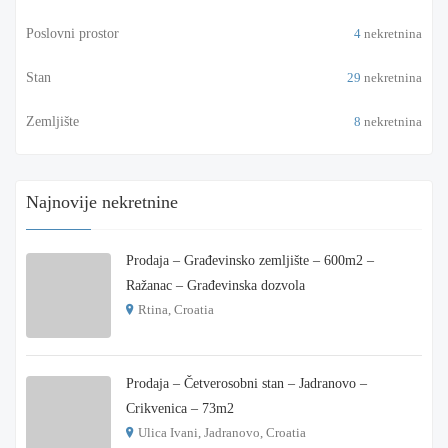
Poslovni prostor
4
nekretnina
Stan
29
nekretnina
Zemljište
8
nekretnina
Najnovije nekretnine
Prodaja – Građevinsko zemljište – 600m2 –
Ražanac – Građevinska dozvola
Rtina, Croatia
€ 180.000
Prodaja – Četverosobni stan – Jadranovo –
Crikvenica – 73m2
Ulica Ivani, Jadranovo, Croatia