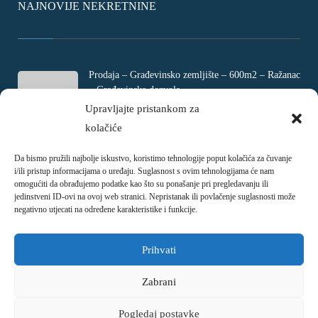
NAJNOVIJE NEKRETNINE
Prodaja – Građevinsko zemljište – 600m2 – Ražanac
– Građevinska dozvola
Rtina, Croatia
Upravljajte pristankom za
kolačiće
€ 180.000
Da bismo pružili najbolje iskustvo, koristimo tehnologije poput kolačića za čuvanje
Prodaja – Četverosobni stan – Jadranovo –
i/ili pristup informacijama o uređaju. Suglasnost s ovim tehnologijama će nam
Crikvenica – 73m2
omogućiti da obrađujemo podatke kao što su ponašanje pri pregledavanju ili
Ulica Ivani, Jadranovo, Croatia
jedinstveni ID-ovi na ovoj web stranici. Nepristanak ili povlačenje suglasnosti može
negativno utjecati na određene karakteristike i funkcije.
€ 215.000
Prihvati
Zabrani
Pogledaj postavke