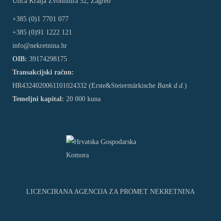
Ulica Kralja Zvonimira 52, Zagreb
+385 (0)1 7701 077
+385 (0)91 1222 121
info@nekretnina.hr
OIB:
39174298175
Transakcijski račun:
HR4324020061101024332 (Erste&Steiermärkische
Bank d.d.
)
Temeljni kapital:
20 000 kuna
LICENCIRANA AGENCIJA ZA PROMET NEKRETNINA