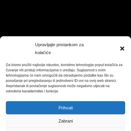
NAJNOVIJE NEKRETNINE
Prodaja – Građevinsko zemljište – 600m2 –
Ražanac – Građevinska dozvola
Upravljajte pristankom za
Rtina, Croatia
kolačiće
€ 180.000
Da bismo pružili najbolje iskustvo, koristimo tehnologije poput kolačića za
čuvanje i/ili pristup informacijama o uređaju. Suglasnost s ovim
Prodaja – Četverosobni stan – Jadranovo –
tehnologijama će nam omogućiti da obrađujemo podatke kao što su
Crikvenica – 73m2
ponašanje pri pregledavanju ili jedinstveni ID-ovi na ovoj web stranici.
Ulica Ivani, Jadranovo, Croatia
Nepristanak ili povlačenje suglasnosti može negativno utjecati na
određene karakteristike i funkcije.
€ 215.000
Prihvati
Zabrani