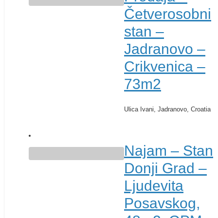
Četverosobni
stan –
Jadranovo –
Crikvenica –
73m2
Ulica Ivani, Jadranovo, Croatia
€ 215.000
Najam – Stan,
Donji Grad –
Ljudevita
Posavskog,