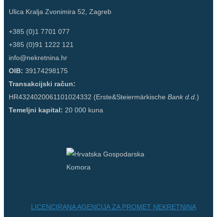
Ulica Kralja Zvonimira 52, Zagreb
+385 (0)1 7701 077
+385 (0)91 1222 121
info@nekretnina.hr
OIB:
39174298175
Transakcijski račun:
HR4324020061101024332 (Erste&Steiermärkische
Bank d.d.
)
Temeljni kapital:
20 000 kuna
LICENCIRANA AGENCIJA ZA PROMET NEKRETNINA