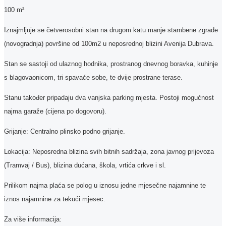
100 m²
Iznajmljuje se četverosobni stan na drugom katu manje stambene zgrade
(novogradnja) površine od 100m2 u neposrednoj blizini Avenija Dubrava.
Stan se sastoji od ulaznog hodnika, prostranog dnevnog boravka, kuhinje
s blagovaonicom, tri spavaće sobe, te dvije prostrane terase.
Stanu također pripadaju dva vanjska parking mjesta. Postoji mogućnost
najma garaže (cijena po dogovoru).
Grijanje: Centralno plinsko podno grijanje.
Lokacija: Neposredna blizina svih bitnih sadržaja, zona javnog prijevoza
(Tramvaj / Bus), blizina dućana, škola, vrtića crkve i sl.
Prilikom najma plaća se polog u iznosu jedne mjesečne najamnine te
iznos najamnine za tekući mjesec.
Za više informacija: