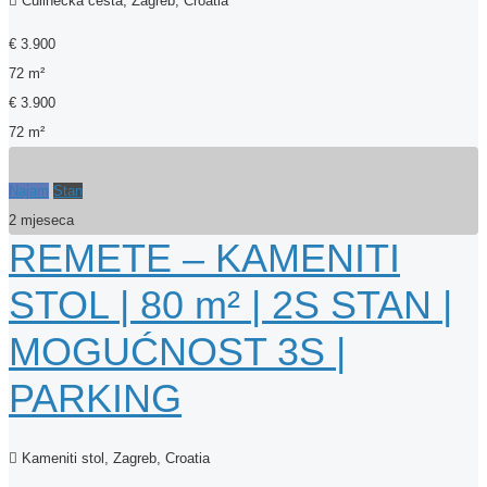
Čulinečka cesta, Zagreb, Croatia
€ 3.900
72 m²
€ 3.900
72 m²
Najam
Stan
2 mjeseca
REMETE – KAMENITI
STOL | 80 m² | 2S STAN |
MOGUĆNOST 3S |
PARKING
Kameniti stol, Zagreb, Croatia