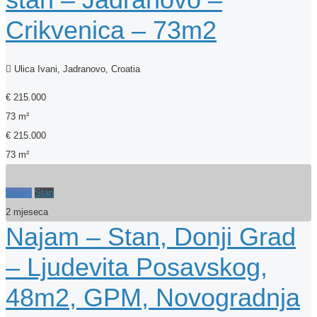
Crikvenica – 73m2
Ulica Ivani, Jadranovo, Croatia
€ 215.000
73 m²
€ 215.000
73 m²
Najam
Stan
2 mjeseca
Najam – Stan, Donji Grad
– Ljudevita Posavskog,
48m2, GPM, Novogradnja