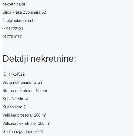
nekretnina.hr
Ulica kralja Zvonimira 52
info@nekretnina.hr
0911222121
017701077
Detalji nekretnine:
ID:
HI-14522
Vrsta nekretnine:
Stan
Status nekretnine:
Najam
Soba/Ureda:
4
Kupaonica:
2
Veličina prostora:
100 m²
Veličina nekretnine:
100
m²
Godina izgradnje:
2024