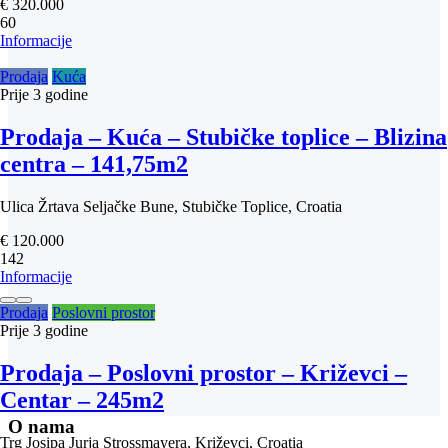
€ 320.000
60
Informacije
Prodaja
Kuća
Prije
3 godine
Prodaja – Kuća – Stubičke toplice – Blizina
centra – 141,75m2
Ulica Žrtava Seljačke Bune, Stubičke Toplice, Croatia
€ 120.000
142
Informacije
Prodaja
Poslovni prostor
Prije
3 godine
Prodaja – Poslovni prostor – Križevci –
Centar – 245m2
O nama
Trg Josipa Jurja Strossmayera, Križevci, Croatia