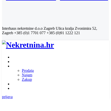
Interhaus nekretnine d.o.o Zagreb
Ulica kralja Zvonimira 52,
Zagreb
+385 (0)1 7701 077
+385 (0)91 1222 121
Naslovnica
O nama
Ponuda nekretnina
Prodaja
Najam
Zakup
Zatražite ponudu za nekretninu
Kontakt
prijava