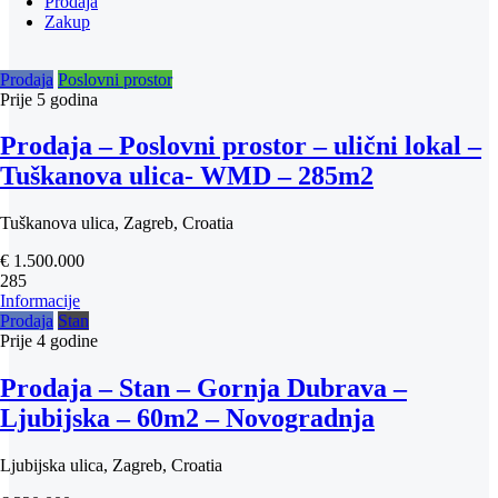
Prodaja
Zakup
Prodaja
Poslovni prostor
Prije
5 godina
Prodaja – Poslovni prostor – ulični lokal –
Tuškanova ulica- WMD – 285m2
Tuškanova ulica, Zagreb, Croatia
€ 1.500.000
285
Informacije
Prodaja
Stan
Prije
4 godine
Prodaja – Stan – Gornja Dubrava –
Ljubijska – 60m2 – Novogradnja
Ljubijska ulica, Zagreb, Croatia