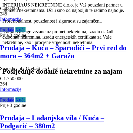
INTERHAUS NEKRETNINE d.o.o. je Vaš pouzdani partner u
€ 400.000
prometu nekretninama. Učili smo od najboljih te radimo najbolje.
245
Informacije
Profesionalnost, pouzdanost i sigurnost su zajamčeni.
Prodaja
Kuća
Nudimo usluge vezane uz promet nekretnina, izradu etažnih
Prije
3 godine
elaborata nekretnina, izradu energetskih certifikata za Vaše
nekretnine, kao i procjene vrijednosti nekretnina.
Prodaja – Kuća – Šparadići – Prvi red do
mora – 364m2 + Garaža
Sparadici 5b, Grebaštica, Croatia
Posljednje dodane nekretnine za najam
€ 1.750.000
364
Informacije
Prodaja
Kuća
Prije
3 godine
Prodaja – Ladanjska vila / Kuća –
Podgarić – 380m2