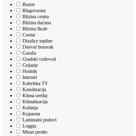
Bazen
Blagovaona
Blizina centra
Blizina dućana
Blizina škole
Centar
Dizalice topline
Dnevni boravak
Garaža
Gradski vodovod
Grijanje
Hodnik
Internet
Kabelska TV
Kanalizacija
Klima uređaj
Klimatizacija
Kuhinja
Kupaona
Laminatni podovi
Loggia
Miran predio