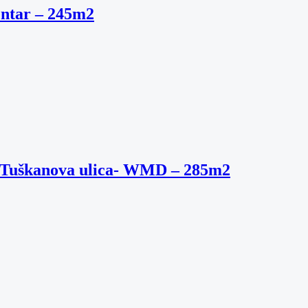
entar – 245m2
l – Tuškanova ulica- WMD – 285m2