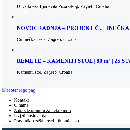
Ulica kneza Ljudevita Posavskog, Zagreb, Croatia
€ 900
NOVOGRADNJA – PROJEKT ČULINEČKA |
Čulinečka cesta, Zagreb, Croatia
€ 3.900
REMETE – KAMENITI STOL | 80 m² | 2S 
Kameniti stol, Zagreb, Croatia
€ 1.000
Kontakt
O nama
Zatražite ponudu za nekretninu
Uvjeti poslovanja
Pravilnik o zaštiti osobnih podataka