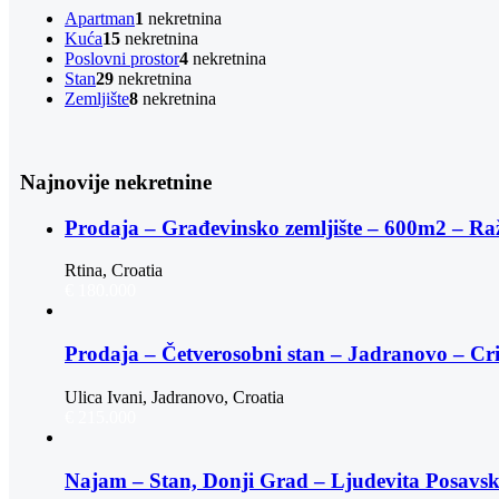
Apartman
1
nekretnina
Kuća
15
nekretnina
Poslovni prostor
4
nekretnina
Stan
29
nekretnina
Zemljište
8
nekretnina
Najnovije nekretnine
Prodaja – Građevinsko zemljište – 600m2 – Ra
Rtina, Croatia
€ 180.000
Prodaja – Četverosobni stan – Jadranovo – Cr
Ulica Ivani, Jadranovo, Croatia
€ 215.000
Najam – Stan, Donji Grad – Ljudevita Posav