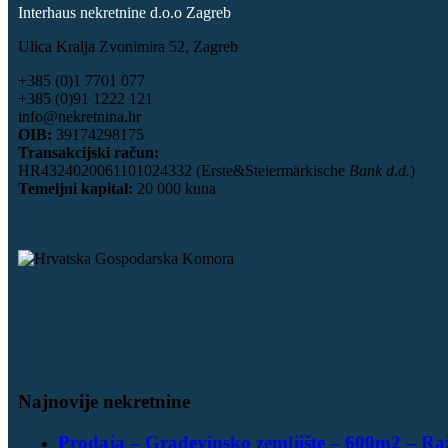
Interhaus nekretnine d.o.o Zagreb
Ulica Kralja Zvonimira 52, Zagreb
+385 (0)1 7701 077
+385 (0)91 1222 121
info@nekretnina.hr
OIB:
39174298175
Transakcijski račun:
HR4324020061101024332 (Erste&Steiermärkische
Bank d.d.
)
Temeljni kapital:
20 000 kuna
Najnovije nekretnine
Prodaja – Građevinsko zemljište – 600m2 – Ra