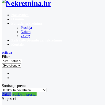
Naslovnica
O nama
Ponuda nekretnina
Prodaja
Najam
Zakup
Zatražite ponudu za nekretninu
Kontakt
prijava
Filter
Sortiranje prema
Zakup
Poslovni prostor
9 mjeseci