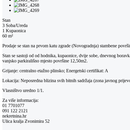
Stan
3 Soba/Ureda
1 Kupaonica
60 m²
Prodaje se stan na prvom katu zgrade (Novogradnja) stambene površ
Stan se sastoji od od hodnika, kupaonice, dvije sobe, dnevnog borav
vanjsko parkirališno mjesto površine 12,50m2.
Grijanje: centralno etažno plinsko; Energetski certifikat: A
Lokacija: Neposredna blizina svih bitnih sadržaja (zona javnog prijevoz
Vlasništvo uredno 1/1.
Za više informacija:
01 7701077
091 122 2121
nekretnina.hr
Ulica kralja Zvonimira 52