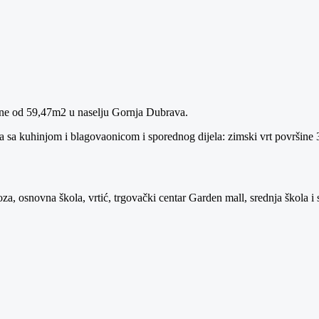
ine od 59,47m2 u naselju Gornja Dubrava.
ka sa kuhinjom i blagovaonicom i sporednog dijela: zimski vrt površin
a, osnovna škola, vrtić, trgovački centar Garden mall, srednja škola i sl