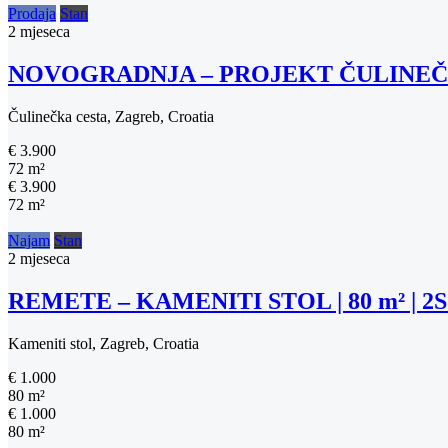
Prodaja
Stan
2 mjeseca
NOVOGRADNJA – PROJEKT ČULINEČKA
Čulinečka cesta, Zagreb, Croatia
€ 3.900
72 m²
€ 3.900
72 m²
Najam
Stan
2 mjeseca
REMETE – KAMENITI STOL | 80 m² | 
Kameniti stol, Zagreb, Croatia
€ 1.000
80 m²
€ 1.000
80 m²