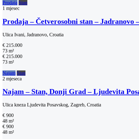
Prodaja
Stan
1 mjesec
Prodaja – Četverosobni stan – Jadranovo 
Ulica Ivani, Jadranovo, Croatia
€ 215.000
73 m²
€ 215.000
73 m²
Najam
Stan
2 mjeseca
Najam – Stan, Donji Grad – Ljudevita Po
Ulica kneza Ljudevita Posavskog, Zagreb, Croatia
€ 900
48 m²
€ 900
48 m²