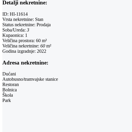
Detalji nekretnine:
ID:
HI-11614
Vrsta nekretnine:
Stan
Status nekretnine:
Prodaja
Soba/Ureda:
3
Kupaonica:
1
Veličina prostora:
60 m²
Veličina nekretnine:
60
m²
Godina izgradnje:
2022
Adresa nekretnine:
Dućani
Autobusno/tramvajske stanice
Restoran
Bolnica
Škola
Park