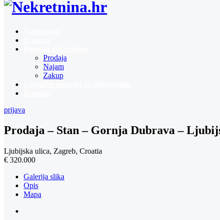
Naslovnica
O nama
Ponuda nekretnina
Prodaja
Najam
Zakup
Zatražite ponudu za nekretninu
Kontakt
prijava
Prodaja – Stan – Gornja Dubrava – Ljubi
Ljubijska ulica, Zagreb, Croatia
€ 320.000
Galerija slika
Opis
Mapa