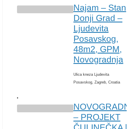
Najam – Stan,
Donji Grad –
Ljudevita
Posavskog,
48m2, GPM,
Novogradnja
Ulica kneza Ljudevita
Posavskog, Zagreb, Croatia
€ 900
NOVOGRADN
– PROJEKT
ČULINEČKA |