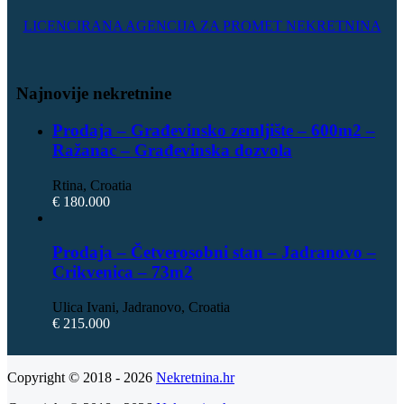
LICENCIRANA AGENCIJA ZA PROMET NEKRETNINA
Najnovije nekretnine
Prodaja – Građevinsko zemljište – 600m2 –
Ražanac – Građevinska dozvola
Rtina, Croatia
€ 180.000
Prodaja – Četverosobni stan – Jadranovo –
Crikvenica – 73m2
Ulica Ivani, Jadranovo, Croatia
€ 215.000
Copyright © 2018 - 2026
Nekretnina.hr