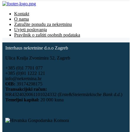
Kontakt
O nama
Zatražite ponudu za nekretninu
Uvjeti poslovanja
Pravilnik o zaštiti osobnih podataka
Interhaus nekretnine d.o.o Zagreb
Ulica Kralja Zvonimira 52, Zagreb
+385 (0)1 7701 077
+385 (0)91 1222 121
info@nekretnina.hr
OIB:
39174298175
Transakcijski račun:
HR4324020061101024332 (Erste&Steiermärkische
Bank d.d.
)
Temeljni kapital:
20 000 kuna