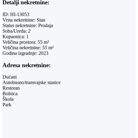
Detalji nekretnine:
ID:
HI-13053
Vrsta nekretnine:
Stan
Status nekretnine:
Prodaja
Soba/Ureda:
2
Kupaonica:
1
Veličina prostora:
55 m²
Veličina nekretnine:
55
m²
Godina izgradnje:
2023
Adresa nekretnine:
Dućani
Autobusno/tramvajske stanice
Restoran
Bolnica
Škola
Park