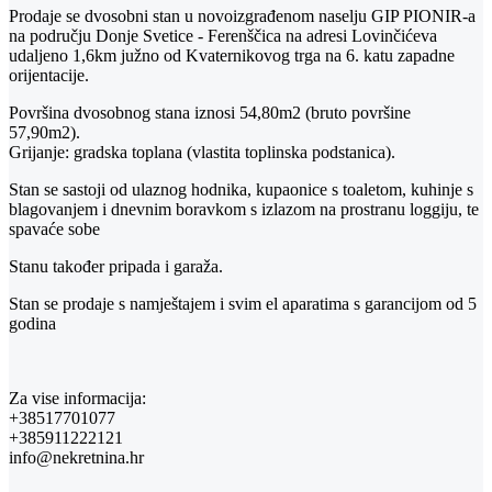
Prodaje se dvosobni stan u novoizgrađenom naselju GIP PIONIR-a
na području Donje Svetice - Ferenščica na adresi Lovinčićeva
udaljeno 1,6km južno od Kvaternikovog trga na 6. katu zapadne
orijentacije.
Površina dvosobnog stana iznosi 54,80m2 (bruto površine
57,90m2).
Grijanje: gradska toplana (vlastita toplinska podstanica).
Stan se sastoji od ulaznog hodnika, kupaonice s toaletom, kuhinje s
blagovanjem i dnevnim boravkom s izlazom na prostranu loggiju, te
spavaće sobe
Stanu također pripada i garaža.
Stan se prodaje s namještajem i svim el aparatima s garancijom od 5
godina
Za vise informacija:
+38517701077
+385911222121
info@nekretnina.hr