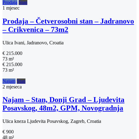
Prodaja
Stan
1 mjesec
Prodaja – Četverosobni stan – Jadranovo
– Crikvenica – 73m2
Ulica Ivani, Jadranovo, Croatia
€ 215.000
73 m²
€ 215.000
73 m²
Najam
Stan
2 mjeseca
Najam – Stan, Donji Grad – Ljudevita
Posavskog, 48m2, GPM, Novogradnja
Ulica kneza Ljudevita Posavskog, Zagreb, Croatia
€ 900
48 m²