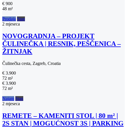
€ 900
48 m²
Prodaja
Stan
2 mjeseca
NOVOGRADNJA – PROJEKT
ČULINEČKA | RESNIK, PEŠČENICA –
ŽITNJAK
Čulinečka cesta, Zagreb, Croatia
€ 3.900
72 m²
€ 3.900
72 m²
Najam
Stan
2 mjeseca
REMETE – KAMENITI STOL | 80 m² |
2S STAN | MOGUĆNOST 3S | PARKING