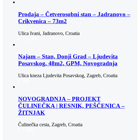
Prodaja – Četverosobni stan – Jadranovo –
Crikvenica – 73m2
Ulica Ivani, Jadranovo, Croatia
€ 215.000
Najam – Stan, Donji Grad – Ljudevita
Posavskog, 48m2, GPM, Novogradnja
Ulica kneza Ljudevita Posavskog, Zagreb, Croatia
€ 900
NOVOGRADNJA – PROJEKT
ČULINEČKA | RESNIK, PEŠČENICA –
ŽITNJAK
Čulinečka cesta, Zagreb, Croatia
€ 3.900