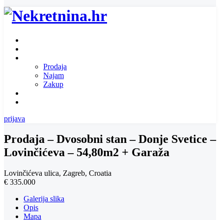
Naslovnica
O nama
Ponuda nekretnina
Prodaja
Najam
Zakup
Zatražite ponudu za nekretninu
Kontakt
prijava
Prodaja – Dvosobni stan – Donje Svetice –
Lovinčićeva – 54,80m2 + Garaža
Lovinčićeva ulica, Zagreb, Croatia
€ 335.000
Galerija slika
Opis
Mapa