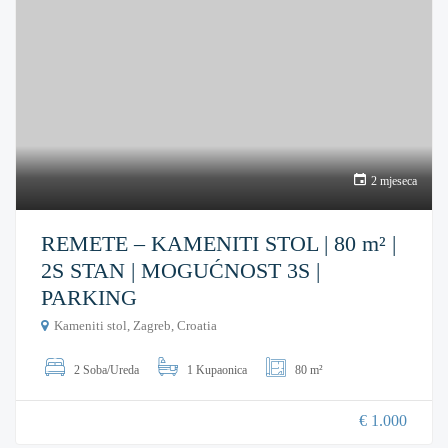
2 mjeseca
REMETE – KAMENITI STOL | 80 m² |
2S STAN | MOGUĆNOST 3S |
PARKING
Kameniti stol, Zagreb, Croatia
2 Soba/Ureda
1 Kupaonica
80 m²
€ 1.000