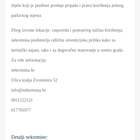
dijelu koji je predmet prodaje pripada i pravo korištenja jednog
parkirnog mjesta.
Zbog izvrsne lokacije, rasporeda i postojećeg načina korištenja,
nekretnina predstavlja odličnu investicijsku priliku kako za
turistički najam, tako i za dugoročno stanovanje u centru grada.
Za više informacija:
nekretnina.hr
Ulica kralja Zvonimira 52
info@nekretnina.hr
0911222121
017701077
Detalji nekretnine: