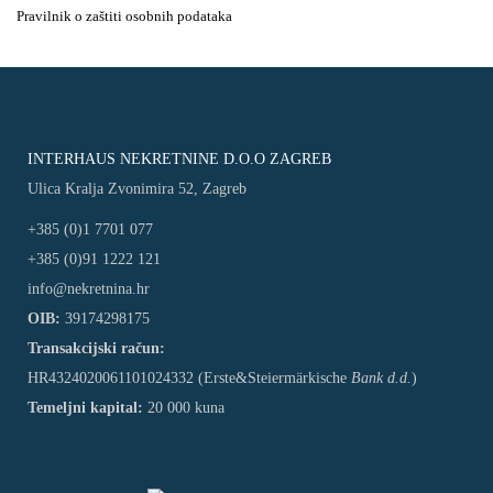
Pravilnik o zaštiti osobnih podataka
INTERHAUS NEKRETNINE D.O.O ZAGREB
Ulica Kralja Zvonimira 52, Zagreb
+385 (0)1 7701 077
+385 (0)91 1222 121
info@nekretnina.hr
OIB:
39174298175
Transakcijski račun:
HR4324020061101024332 (Erste&Steiermärkische
Bank d.d.
)
Temeljni kapital:
20 000 kuna