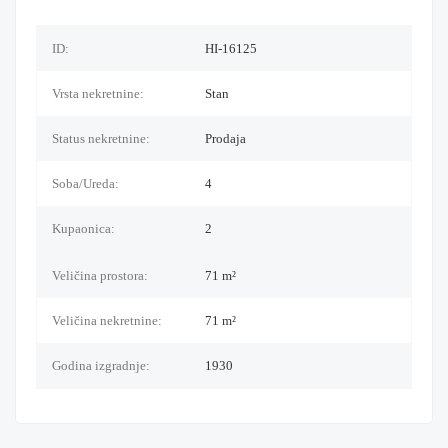
ID:
HI-16125
Vrsta nekretnine:
Stan
Status nekretnine:
Prodaja
Soba/Ureda:
4
Kupaonica:
2
Veličina prostora:
71 m²
Veličina nekretnine:
71
m²
Godina izgradnje:
1930