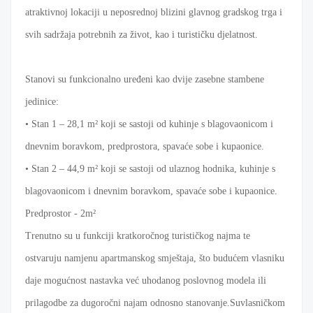
atraktivnoj lokaciji u neposrednoj blizini glavnog gradskog trga i
svih sadržaja potrebnih za život, kao i turističku djelatnost.
Stanovi su funkcionalno uređeni kao dvije zasebne stambene
jedinice:
• Stan 1 – 28,1 m² koji se sastoji od kuhinje s blagovaonicom i
dnevnim boravkom, predprostora, spavaće sobe i kupaonice.
• Stan 2 – 44,9 m² koji se sastoji od ulaznog hodnika, kuhinje s
blagovaonicom i dnevnim boravkom, spavaće sobe i kupaonice.
Predprostor - 2m²
Trenutno su u funkciji kratkoročnog turističkog najma te
ostvaruju namjenu apartmanskog smještaja, što budućem vlasniku
daje mogućnost nastavka već uhodanog poslovnog modela ili
prilagodbe za dugoročni najam odnosno stanovanje.Suvlasničkom