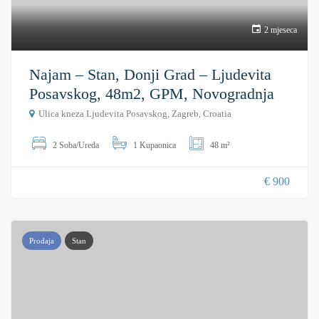
2 mjeseca
Najam – Stan, Donji Grad – Ljudevita
Posavskog, 48m2, GPM, Novogradnja
Ulica kneza Ljudevita Posavskog, Zagreb, Croatia
2 Soba/Ureda
1 Kupaonica
48 m²
€ 900
Prodaja
Stan