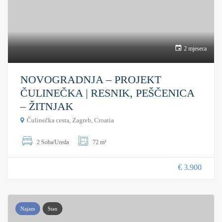
2 mjeseca
NOVOGRADNJA – PROJEKT
ČULINEČKA | RESNIK, PEŠČENICA
– ŽITNJAK
Čulinečka cesta, Zagreb, Croatia
2 Soba/Ureda
72 m²
€ 3.900
Najam
Stan