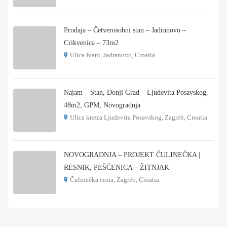
€ 180.000
Prodaja – Četverosobni stan – Jadranovo –
Crikvenica – 73m2
Ulica Ivani, Jadranovo, Croatia
€ 215.000
Najam – Stan, Donji Grad – Ljudevita Posavskog,
48m2, GPM, Novogradnja
Ulica kneza Ljudevita Posavskog, Zagreb, Croatia
€ 900
NOVOGRADNJA – PROJEKT ČULINEČKA |
RESNIK, PEŠČENICA – ŽITNJAK
Čulinečka cesta, Zagreb, Croatia
€ 3.900