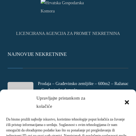
LICENCIRANA AGENCIJA ZA PROMET NEKRETNINA
NAJNOVIJE NEKRETNINE
Prodaja – Građevinsko zemljište – 600m2 – Ražanac
– Građevinska dozvola
Rtina, Croatia
Upravljajte pristankom za
kolačiće
€ 180.000
Da bismo pružili najbolje iskustvo, koristimo tehnologije poput kolačića za čuvanje
Prodaja – Četverosobni stan – Jadranovo –
i/ili pristup informacijama o uređaju. Suglasnost s ovim tehnologijama će nam
Crikvenica – 73m2
omogućiti da obrađujemo podatke kao što su ponašanje pri pregledavanju ili
Ulica Ivani, Jadranovo, Croatia
jedinstveni ID-ovi na ovoj web stranici. Nepristanak ili povlačenje suglasnosti može