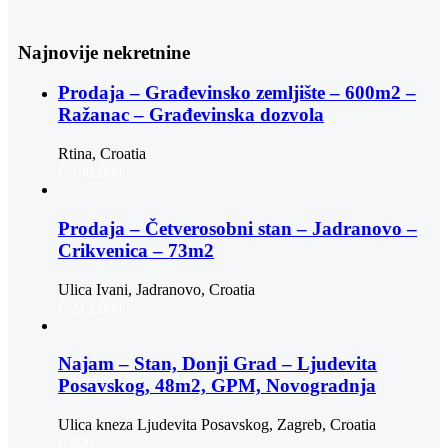
Najnovije nekretnine
Prodaja – Građevinsko zemljište – 600m2 –
Ražanac – Građevinska dozvola
Rtina, Croatia
€ 180.000
Prodaja – Četverosobni stan – Jadranovo –
Crikvenica – 73m2
Ulica Ivani, Jadranovo, Croatia
€ 215.000
Najam – Stan, Donji Grad – Ljudevita
Posavskog, 48m2, GPM, Novogradnja
Ulica kneza Ljudevita Posavskog, Zagreb, Croatia
€ 900