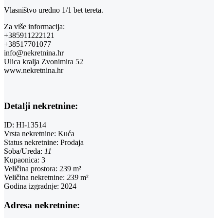
Vlasništvo uredno 1/1 bet tereta.
Za više informacija:
+385911222121
+38517701077
info@nekretnina.hr
Ulica kralja Zvonimira 52
www.nekretnina.hr
Detalji nekretnine:
ID:
HI-13514
Vrsta nekretnine:
Kuća
Status nekretnine:
Prodaja
Soba/Ureda:
11
Kupaonica:
3
Veličina prostora:
239 m²
Veličina nekretnine:
239
m²
Godina izgradnje:
2024
Adresa nekretnine: