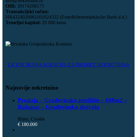
info@nekretnina.hr
OIB:
39174298175
Transakcijski račun:
HR4324020061101024332 (Erste&Steiermärkische
Bank d.d.
)
Temeljni kapital:
20 000 kuna
LICENCIRANA AGENCIJA ZA PROMET NEKRETNINA
Najnovije nekretnine
Prodaja – Građevinsko zemljište – 600m2 –
Ražanac – Građevinska dozvola
Rtina, Croatia
€ 180.000