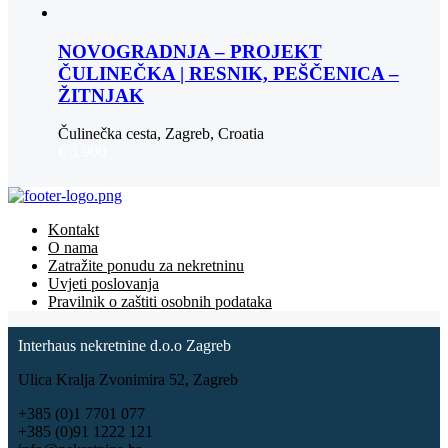
NOVOGRADNJA – PROJEKT
ČULINEČKA | RESNIK, PEŠČENICA –
ŽITNJAK
Čulinečka cesta, Zagreb, Croatia
€ 3.900
Kontakt
O nama
Zatražite ponudu za nekretninu
Uvjeti poslovanja
Pravilnik o zaštiti osobnih podataka
Interhaus nekretnine d.o.o Zagreb
Ulica Kralja Zvonimira 52, Zagreb
+385 (0)1 7701 077
+385 (0)91 1222 121