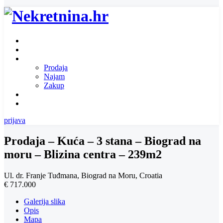
Naslovnica
O nama
Ponuda nekretnina
Prodaja
Najam
Zakup
Zatražite ponudu za nekretninu
Kontakt
prijava
Prodaja – Kuća – 3 stana – Biograd na
moru – Blizina centra – 239m2
Ul. dr. Franje Tuđmana, Biograd na Moru, Croatia
€ 717.000
Galerija slika
Opis
Mapa