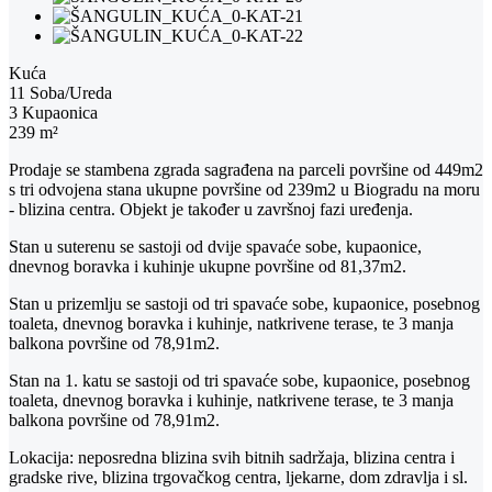
Kuća
11 Soba/Ureda
3 Kupaonica
239 m²
Prodaje se stambena zgrada sagrađena na parceli površine od 449m2
s tri odvojena stana ukupne površine od 239m2 u Biogradu na moru
- blizina centra. Objekt je također u završnoj fazi uređenja.
Stan u suterenu se sastoji od dvije spavaće sobe, kupaonice,
dnevnog boravka i kuhinje ukupne površine od 81,37m2.
Stan u prizemlju se sastoji od tri spavaće sobe, kupaonice, posebnog
toaleta, dnevnog boravka i kuhinje, natkrivene terase, te 3 manja
balkona površine od 78,91m2.
Stan na 1. katu se sastoji od tri spavaće sobe, kupaonice, posebnog
toaleta, dnevnog boravka i kuhinje, natkrivene terase, te 3 manja
balkona površine od 78,91m2.
Lokacija: neposredna blizina svih bitnih sadržaja, blizina centra i
gradske rive, blizina trgovačkog centra, ljekarne, dom zdravlja i sl.