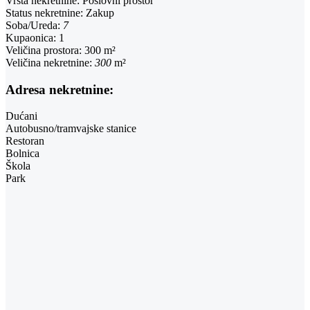
Vrsta nekretnine:
Poslovni prostor
Status nekretnine:
Zakup
Soba/Ureda:
7
Kupaonica:
1
Veličina prostora:
300 m²
Veličina nekretnine:
300
m²
Adresa nekretnine:
Dućani
Autobusno/tramvajske stanice
Restoran
Bolnica
Škola
Park