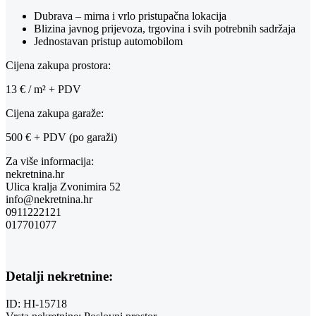
Dubrava – mirna i vrlo pristupačna lokacija
Blizina javnog prijevoza, trgovina i svih potrebnih sadržaja
Jednostavan pristup automobilom
Cijena zakupa prostora:
13 € / m² + PDV
Cijena zakupa garaže:
500 € + PDV (po garaži)
Za više informacija:
nekretnina.hr
Ulica kralja Zvonimira 52
info@nekretnina.hr
0911222121
017701077
Detalji nekretnine:
ID:
HI-15718