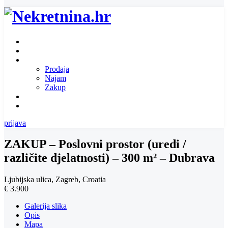
Naslovnica
O nama
Ponuda nekretnina
Prodaja
Najam
Zakup
Zatražite ponudu za nekretninu
Kontakt
prijava
ZAKUP – Poslovni prostor (uredi /
različite djelatnosti) – 300 m² – Dubrava
Ljubijska ulica, Zagreb, Croatia
€ 3.900
Galerija slika
Opis
Mapa