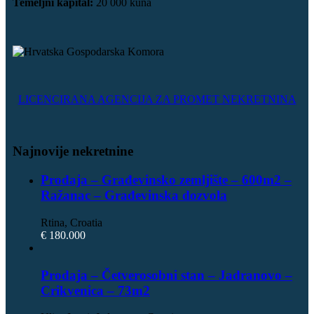
Temeljni kapital:
20 000 kuna
LICENCIRANA AGENCIJA ZA PROMET NEKRETNINA
Najnovije nekretnine
Prodaja – Građevinsko zemljište – 600m2 –
Ražanac – Građevinska dozvola
Rtina, Croatia
€ 180.000
Prodaja – Četverosobni stan – Jadranovo –
Crikvenica – 73m2