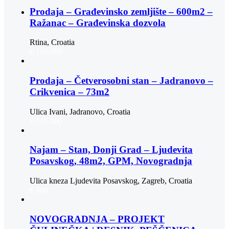
Prodaja – Građevinsko zemljište – 600m2 –
Ražanac – Građevinska dozvola
Rtina, Croatia
€ 180.000
Prodaja – Četverosobni stan – Jadranovo –
Crikvenica – 73m2
Ulica Ivani, Jadranovo, Croatia
€ 215.000
Najam – Stan, Donji Grad – Ljudevita
Posavskog, 48m2, GPM, Novogradnja
Ulica kneza Ljudevita Posavskog, Zagreb, Croatia
€ 900
NOVOGRADNJA – PROJEKT