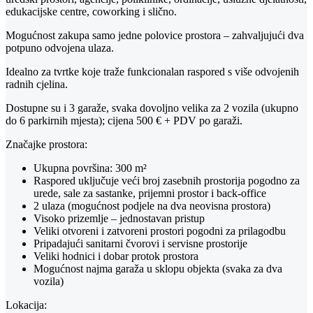
edukacijske centre, coworking i slično.
Mogućnost zakupa samo jedne polovice prostora – zahvaljujući dva
potpuno odvojena ulaza.
Idealno za tvrtke koje traže funkcionalan raspored s više odvojenih
radnih cjelina.
Dostupne su i 3 garaže, svaka dovoljno velika za 2 vozila (ukupno
do 6 parkirnih mjesta); cijena 500 € + PDV po garaži.
Značajke prostora:
Ukupna površina: 300 m²
Raspored uključuje veći broj zasebnih prostorija pogodno za
urede, sale za sastanke, prijemni prostor i back-office
2 ulaza (mogućnost podjele na dva neovisna prostora)
Visoko prizemlje – jednostavan pristup
Veliki otvoreni i zatvoreni prostori pogodni za prilagodbu
Pripadajući sanitarni čvorovi i servisne prostorije
Veliki hodnici i dobar protok prostora
Mogućnost najma garaža u sklopu objekta (svaka za dva
vozila)
Lokacija: