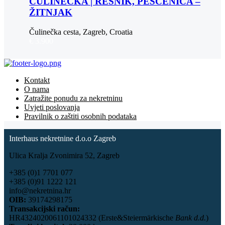
ČULINEČKA | RESNIK, PEŠČENICA –
ŽITNJAK
Čulinečka cesta, Zagreb, Croatia
€ 3.900
Kontakt
O nama
Zatražite ponudu za nekretninu
Uvjeti poslovanja
Pravilnik o zaštiti osobnih podataka
Interhaus nekretnine d.o.o Zagreb
Ulica Kralja Zvonimira 52, Zagreb
+385 (0)1 7701 077
+385 (0)91 1222 121
info@nekretnina.hr
OIB:
39174298175
Transakcijski račun:
HR4324020061101024332 (Erste&Steiermärkische
Bank d.d.
)