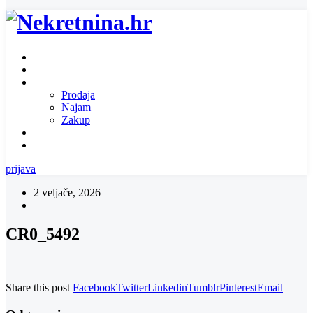
Naslovnica
O nama
Ponuda nekretnina
Prodaja
Najam
Zakup
Zatražite ponudu za nekretninu
Kontakt
prijava
2 veljače, 2026
CR0_5492
Share this post
Facebook
Twitter
Linkedin
Tumblr
Pinterest
Email