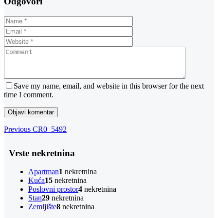
Odgovori
Save my name, email, and website in this browser for the next
time I comment.
Navigacija
Previous
Previous
CR0_5492
Post
objava
Vrste nekretnina
Apartman
1
nekretnina
Kuća
15
nekretnina
Poslovni prostor
4
nekretnina
Stan
29
nekretnina
Zemljište
8
nekretnina