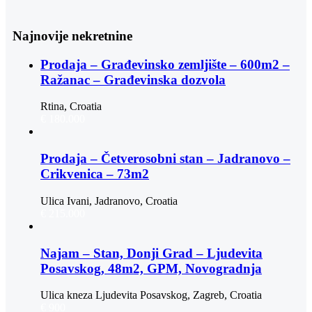
Najnovije nekretnine
Prodaja – Građevinsko zemljište – 600m2 –
Ražanac – Građevinska dozvola
Rtina, Croatia
€ 180.000
Prodaja – Četverosobni stan – Jadranovo –
Crikvenica – 73m2
Ulica Ivani, Jadranovo, Croatia
€ 215.000
Najam – Stan, Donji Grad – Ljudevita
Posavskog, 48m2, GPM, Novogradnja
Ulica kneza Ljudevita Posavskog, Zagreb, Croatia
€ 900