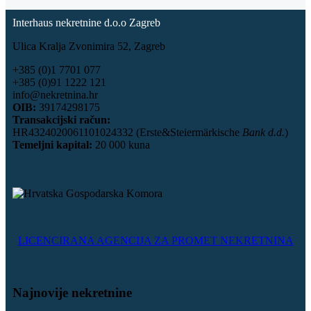
Interhaus nekretnine d.o.o Zagreb
Ulica Kralja Zvonimira 52, Zagreb
+385 (0)1 7701 077
+385 (0)91 1222 121
info@nekretnina.hr
OIB:
39174298175
Transakcijski račun:
HR4324020061101024332 (Erste&Steiermärkische
Bank d.d.
)
Temeljni kapital:
20 000 kuna
LICENCIRANA AGENCIJA ZA PROMET NEKRETNINA
Najnovije nekretnine