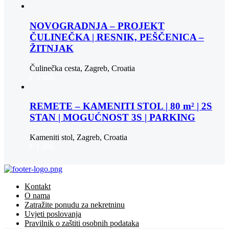
NOVOGRADNJA – PROJEKT
ČULINEČKA | RESNIK, PEŠČENICA –
ŽITNJAK
Čulinečka cesta, Zagreb, Croatia
€ 3.900
REMETE – KAMENITI STOL | 80 m² | 2S
STAN | MOGUĆNOST 3S | PARKING
Kameniti stol, Zagreb, Croatia
€ 1.000
Kontakt
O nama
Zatražite ponudu za nekretninu
Uvjeti poslovanja
Pravilnik o zaštiti osobnih podataka