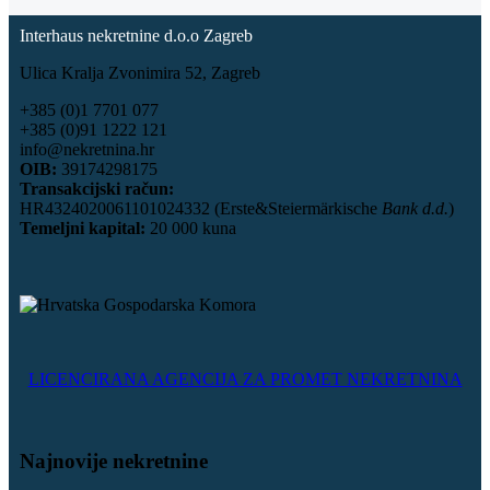
Interhaus nekretnine d.o.o Zagreb
Ulica Kralja Zvonimira 52, Zagreb
+385 (0)1 7701 077
+385 (0)91 1222 121
info@nekretnina.hr
OIB:
39174298175
Transakcijski račun:
HR4324020061101024332 (Erste&Steiermärkische
Bank d.d.
)
Temeljni kapital:
20 000 kuna
LICENCIRANA AGENCIJA ZA PROMET NEKRETNINA
Najnovije nekretnine