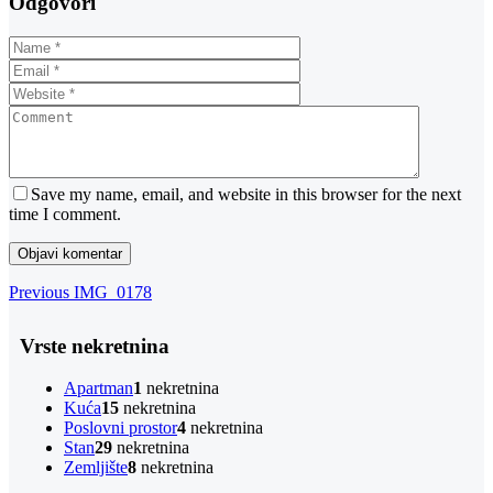
Odgovori
Save my name, email, and website in this browser for the next
time I comment.
Navigacija
Previous
Previous
IMG_0178
Post
objava
Vrste nekretnina
Apartman
1
nekretnina
Kuća
15
nekretnina
Poslovni prostor
4
nekretnina
Stan
29
nekretnina
Zemljište
8
nekretnina