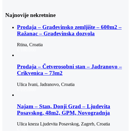
Najnovije nekretnine
Prodaja – Građevinsko zemljište – 600m2 –
Ražanac – Građevinska dozvola
Rtina, Croatia
€ 180.000
Prodaja – Četverosobni stan – Jadranovo –
Crikvenica – 73m2
Ulica Ivani, Jadranovo, Croatia
€ 215.000
Najam – Stan, Donji Grad – Ljudevita
Posavskog, 48m2, GPM, Novogradnja
Ulica kneza Ljudevita Posavskog, Zagreb, Croatia
€ 900