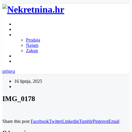
Naslovnica
O nama
Ponuda nekretnina
Prodaja
Najam
Zakup
Zatražite ponudu za nekretninu
Kontakt
prijava
16 lipnja, 2025
IMG_0178
Share this post
Facebook
Twitter
Linkedin
Tumblr
Pinterest
Email