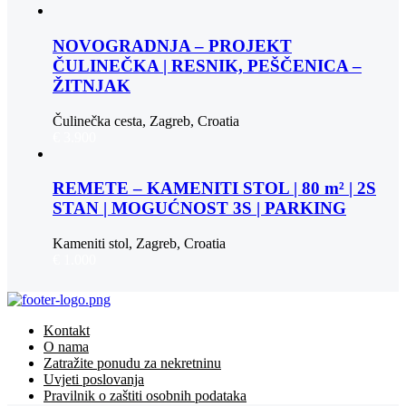
NOVOGRADNJA – PROJEKT
ČULINEČKA | RESNIK, PEŠČENICA –
ŽITNJAK
Čulinečka cesta, Zagreb, Croatia
€ 3.900
REMETE – KAMENITI STOL | 80 m² | 2S
STAN | MOGUĆNOST 3S | PARKING
Kameniti stol, Zagreb, Croatia
€ 1.000
Kontakt
O nama
Zatražite ponudu za nekretninu
Uvjeti poslovanja
Pravilnik o zaštiti osobnih podataka