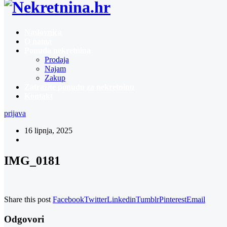
Naslovnica
O nama
Ponuda nekretnina
Prodaja
Najam
Zakup
Zatražite ponudu za nekretninu
Kontakt
prijava
16 lipnja, 2025
IMG_0181
Share this post
Facebook
Twitter
Linkedin
Tumblr
Pinterest
Email
Odgovori