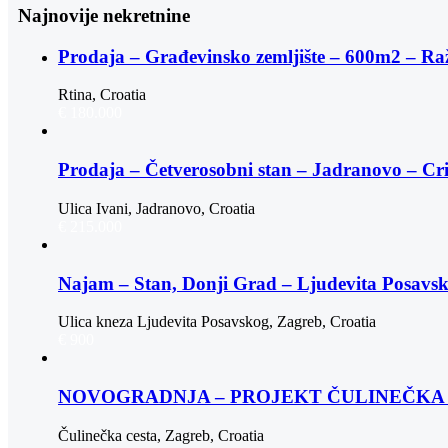
Najnovije nekretnine
Prodaja – Građevinsko zemljište – 600m2 – Ra
Rtina, Croatia
€ 180.000
Prodaja – Četverosobni stan – Jadranovo – Cr
Ulica Ivani, Jadranovo, Croatia
€ 215.000
Najam – Stan, Donji Grad – Ljudevita Posav
Ulica kneza Ljudevita Posavskog, Zagreb, Croatia
€ 900
NOVOGRADNJA – PROJEKT ČULINEČKA |
Čulinečka cesta, Zagreb, Croatia