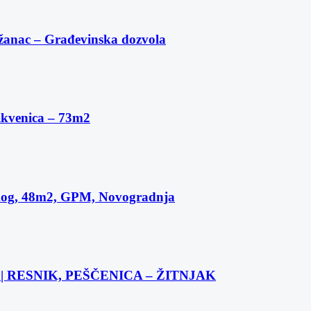
žanac – Građevinska dozvola
ikvenica – 73m2
skog, 48m2, GPM, Novogradnja
 RESNIK, PEŠČENICA – ŽITNJAK