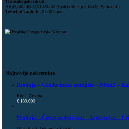
Transakcijski račun:
HR4324020061101024332 (Erste&Steiermärkische
Bank d.d.
)
Temeljni kapital:
20 000 kuna
Najnovije nekretnine
Prodaja – Građevinsko zemljište – 600m2 – Ra
Rtina, Croatia
€ 180.000
Prodaja – Četverosobni stan – Jadranovo – Cr
Ulica Ivani, Jadranovo, Croatia