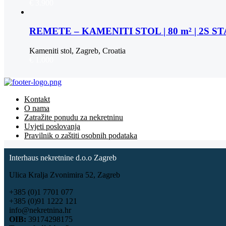
€ 3.900
REMETE – KAMENITI STOL | 80 m² | 2S 
Kameniti stol, Zagreb, Croatia
€ 1.000
Kontakt
O nama
Zatražite ponudu za nekretninu
Uvjeti poslovanja
Pravilnik o zaštiti osobnih podataka
Interhaus nekretnine d.o.o Zagreb
Ulica Kralja Zvonimira 52, Zagreb
+385 (0)1 7701 077
+385 (0)91 1222 121
info@nekretnina.hr
OIB:
39174298175