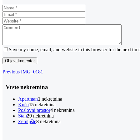
Save my name, email, and website in this browser for the next tim
Navigacija
Previous
Previous
IMG_0181
Post
objava
Vrste nekretnina
Apartman
1
nekretnina
Kuća
15
nekretnina
Poslovni prostor
4
nekretnina
Stan
29
nekretnina
Zemljište
8
nekretnina