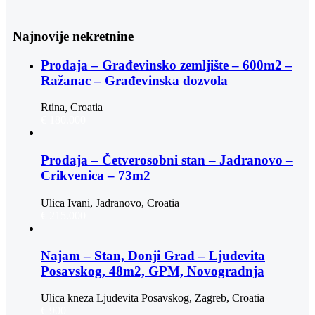
Najnovije nekretnine
Prodaja – Građevinsko zemljište – 600m2 –
Ražanac – Građevinska dozvola
Rtina, Croatia
€ 180.000
Prodaja – Četverosobni stan – Jadranovo –
Crikvenica – 73m2
Ulica Ivani, Jadranovo, Croatia
€ 215.000
Najam – Stan, Donji Grad – Ljudevita
Posavskog, 48m2, GPM, Novogradnja
Ulica kneza Ljudevita Posavskog, Zagreb, Croatia
€ 900