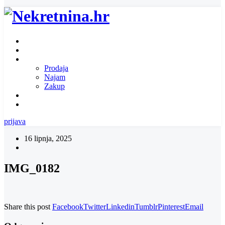
Naslovnica
O nama
Ponuda nekretnina
Prodaja
Najam
Zakup
Zatražite ponudu za nekretninu
Kontakt
prijava
16 lipnja, 2025
IMG_0182
Share this post
Facebook
Twitter
Linkedin
Tumblr
Pinterest
Email