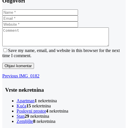
Odgovori
Save my name, email, and website in this browser for the next
time I comment.
Navigacija
Previous
Previous
IMG_0182
Post
objava
Vrste nekretnina
Apartman
1
nekretnina
Kuća
15
nekretnina
Poslovni prostor
4
nekretnina
Stan
29
nekretnina
Zemljište
8
nekretnina