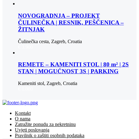
NOVOGRADNJA – PROJEKT
ČULINEČKA | RESNIK, PEŠČENICA –
ŽITNJAK
Čulinečka cesta, Zagreb, Croatia
€ 3.900
REMETE – KAMENITI STOL | 80 m² | 2S
STAN | MOGUĆNOST 3S | PARKING
Kameniti stol, Zagreb, Croatia
€ 1.000
Kontakt
O nama
Zatražite ponudu za nekretninu
Uvjeti poslovanja
Pravilnik o zaštiti osobnih podataka