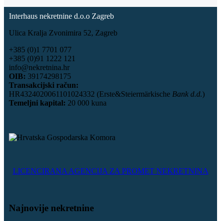
Interhaus nekretnine d.o.o Zagreb
Ulica Kralja Zvonimira 52, Zagreb
+385 (0)1 7701 077
+385 (0)91 1222 121
info@nekretnina.hr
OIB:
39174298175
Transakcijski račun:
HR4324020061101024332 (Erste&Steiermärkische
Bank d.d.
)
Temeljni kapital:
20 000 kuna
LICENCIRANA AGENCIJA ZA PROMET NEKRETNINA
Najnovije nekretnine