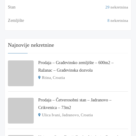
Stan
29
nekretnina
Zemljište
8
nekretnina
Najnovije nekretnine
Prodaja – Građevinsko zemljište – 600m2 –
Ražanac – Građevinska dozvola
Rtina, Croatia
€ 180.000
Prodaja – Četverosobni stan – Jadranovo –
Crikvenica – 73m2
Ulica Ivani, Jadranovo, Croatia
€ 215.000