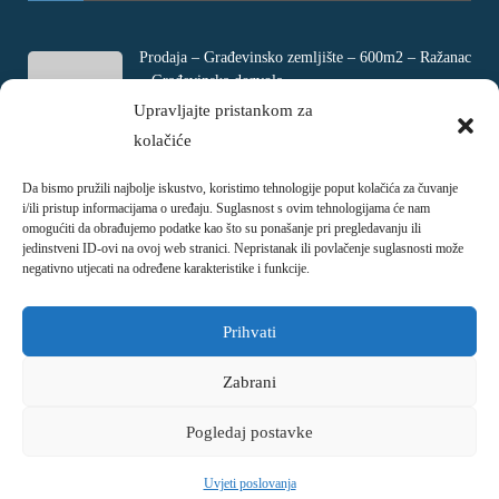
Prodaja – Građevinsko zemljište – 600m2 – Ražanac
– Građevinska dozvola
Rtina, Croatia
Upravljajte pristankom za
kolačiće
€ 180.000
Da bismo pružili najbolje iskustvo, koristimo tehnologije poput kolačića za čuvanje
Prodaja – Četverosobni stan – Jadranovo –
i/ili pristup informacijama o uređaju. Suglasnost s ovim tehnologijama će nam
Crikvenica – 73m2
omogućiti da obrađujemo podatke kao što su ponašanje pri pregledavanju ili
Ulica Ivani, Jadranovo, Croatia
jedinstveni ID-ovi na ovoj web stranici. Nepristanak ili povlačenje suglasnosti može
negativno utjecati na određene karakteristike i funkcije.
€ 215.000
Prihvati
Zabrani
Pogledaj postavke
Copyright © 2018 - 2026
Nekretnina.hr
Uvjeti poslovanja