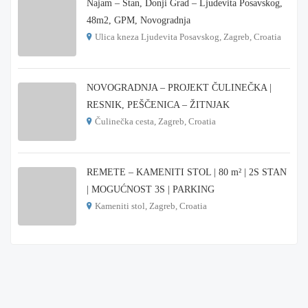
Najam – Stan, Donji Grad – Ljudevita Posavskog,
48m2, GPM, Novogradnja
Ulica kneza Ljudevita Posavskog, Zagreb, Croatia
€ 900
NOVOGRADNJA – PROJEKT ČULINEČKA |
RESNIK, PEŠČENICA – ŽITNJAK
Čulinečka cesta, Zagreb, Croatia
€ 3.900
REMETE – KAMENITI STOL | 80 m² | 2S STAN
| MOGUĆNOST 3S | PARKING
Kameniti stol, Zagreb, Croatia
€ 1.000