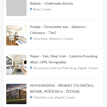
Ražanac – Građevinska dozvola
Rtina, Croatia
€ 180.000
Prodaja – Četverosobni stan – Jadranovo –
Crikvenica – 73m2
Ulica Ivani, Jadranovo, Croatia
€ 215.000
Najam – Stan, Donji Grad – Ljudevita Posavskog,
48m2, GPM, Novogradnja
Ulica kneza Ljudevita Posavskog, Zagreb, Croatia
€ 900
NOVOGRADNJA – PROJEKT ČULINEČKA |
RESNIK, PEŠČENICA – ŽITNJAK
Čulinečka cesta, Zagreb, Croatia
€ 3.900