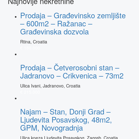
Najnovije nekretnine
Prodaja – Građevinsko zemljište
– 600m2 – Ražanac –
Građevinska dozvola
Rtina, Croatia
€ 180.000
Prodaja – Četverosobni stan –
Jadranovo – Crikvenica – 73m2
Ulica Ivani, Jadranovo, Croatia
€ 215.000
Najam – Stan, Donji Grad –
Ljudevita Posavskog, 48m2,
GPM, Novogradnja
Ulica kneza Ljudevita Posavskog, Zagreb, Croatia