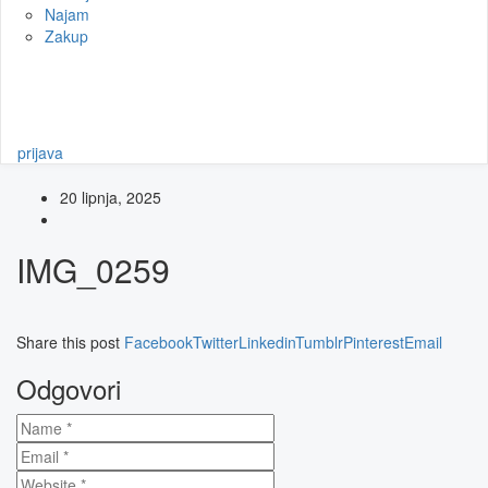
Najam
Zakup
Zatražite ponudu za nekretninu
Kontakt
prijava
20 lipnja, 2025
IMG_0259
Share this post
Facebook
Twitter
Linkedin
Tumblr
Pinterest
Email
Odgovori