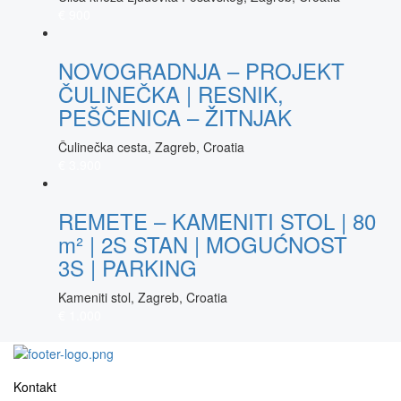
€ 900
NOVOGRADNJA – PROJEKT
ČULINEČKA | RESNIK,
PEŠČENICA – ŽITNJAK
Čulinečka cesta, Zagreb, Croatia
€ 3.900
REMETE – KAMENITI STOL | 80
m² | 2S STAN | MOGUĆNOST
3S | PARKING
Kameniti stol, Zagreb, Croatia
€ 1.000
Kontakt