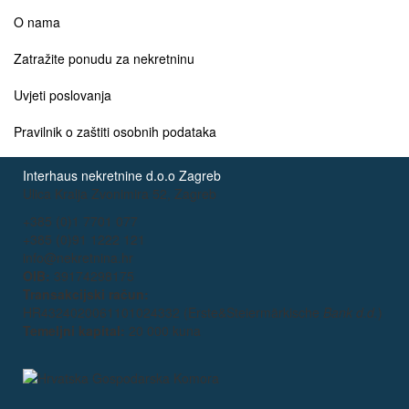
O nama
Zatražite ponudu za nekretninu
Uvjeti poslovanja
Pravilnik o zaštiti osobnih podataka
Interhaus nekretnine d.o.o Zagreb
Ulica Kralja Zvonimira 52, Zagreb
+385 (0)1 7701 077
+385 (0)91 1222 121
info@nekretnina.hr
OIB:
39174298175
Transakcijski račun:
HR4324020061101024332 (Erste&Steiermärkische
Bank d.d.
)
Temeljni kapital:
20 000 kuna