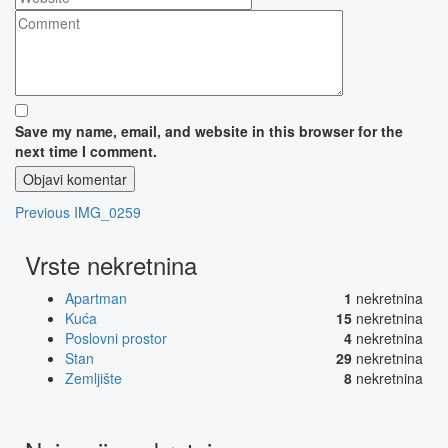
Save my name, email, and website in this browser for the
next time I comment.
Navigacija
Previous
Previous
IMG_0259
Post
objava
Vrste nekretnina
Apartman
1
nekretnina
Kuća
15
nekretnina
Poslovni prostor
4
nekretnina
Stan
29
nekretnina
Zemljište
8
nekretnina