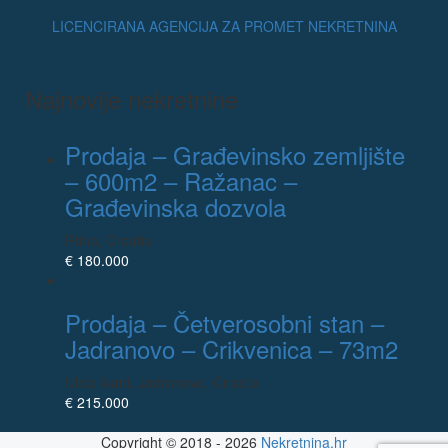
LICENCIRANA AGENCIJA ZA PROMET NEKRETNINA
Najnovije nekretnine
Prodaja – Građevinsko zemljište
– 600m2 – Ražanac –
Građevinska dozvola
Rtina, Croatia
€ 180.000
Prodaja – Četverosobni stan –
Jadranovo – Crikvenica – 73m2
Ulica Ivani, Jadranovo, Croatia
€ 215.000
Copyright © 2018 - 2026
Nekretnina.hr