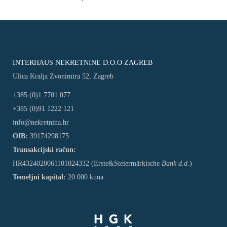
INTERHAUS NEKRETNINE D.O.O ZAGREB
Ulica Kralja Zvonimira 52, Zagreb
+385 (0)1 7701 077
+385 (0)91 1222 121
info@nekretnina.hr
OIB:
39174298175
Transakcijski račun:
HR4324020061101024332 (Erste&Steiermärkische
Bank d.d.
)
Temeljni kapital:
20 000 kuna