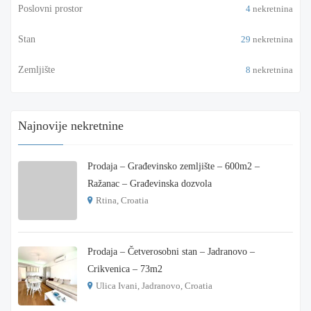
Poslovni prostor
4
nekretnina
Stan
29
nekretnina
Zemljište
8
nekretnina
Najnovije nekretnine
Prodaja – Građevinsko zemljište – 600m2 –
Ražanac – Građevinska dozvola
Rtina, Croatia
€ 180.000
Prodaja – Četverosobni stan – Jadranovo –
Crikvenica – 73m2
Ulica Ivani, Jadranovo, Croatia
€ 215.000