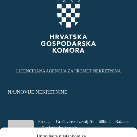
LICENCIRANA AGENCIJA ZA PROMET NEKRETNINA
NAJNOVIJE NEKRETNINE
Prodaja – Građevinsko zemljište – 600m2 – Ražanac
– Građevinska dozvola
Rtina, Croatia
Upravljajte pristankom za