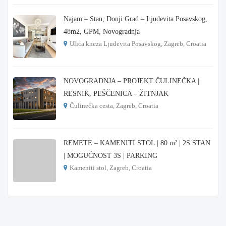
Najam – Stan, Donji Grad – Ljudevita Posavskog,
48m2, GPM, Novogradnja
Ulica kneza Ljudevita Posavskog, Zagreb, Croatia
€ 900
NOVOGRADNJA – PROJEKT ČULINEČKA |
RESNIK, PEŠČENICA – ŽITNJAK
Čulinečka cesta, Zagreb, Croatia
€ 3.900
REMETE – KAMENITI STOL | 80 m² | 2S STAN
| MOGUĆNOST 3S | PARKING
Kameniti stol, Zagreb, Croatia
€ 1.000