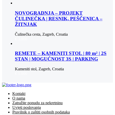
NOVOGRADNJA – PROJEKT
ČULINEČKA | RESNIK, PEŠČENICA –
ŽITNJAK
Čulinečka cesta, Zagreb, Croatia
€ 3.900
REMETE – KAMENITI STOL | 80 m² | 2S
STAN | MOGUĆNOST 3S | PARKING
Kameniti stol, Zagreb, Croatia
€ 1.000
Kontakt
O nama
Zatražite ponudu za nekretninu
Uvjeti poslovanja
Pravilnik o zaštiti osobnih podataka