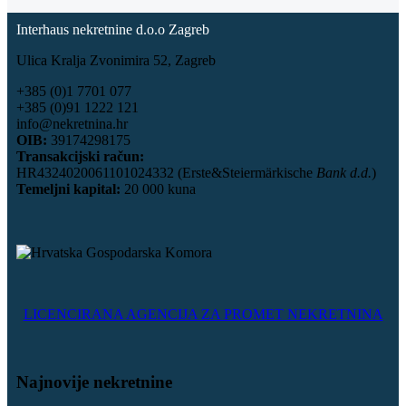
Interhaus nekretnine d.o.o Zagreb
Ulica Kralja Zvonimira 52, Zagreb
+385 (0)1 7701 077
+385 (0)91 1222 121
info@nekretnina.hr
OIB:
39174298175
Transakcijski račun:
HR4324020061101024332 (Erste&Steiermärkische
Bank d.d.
)
Temeljni kapital:
20 000 kuna
LICENCIRANA AGENCIJA ZA PROMET NEKRETNINA
Najnovije nekretnine