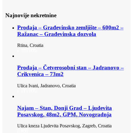
Najnovije nekretnine
Prodaja – Građevinsko zemljište – 600m2 –
Ražanac – Građevinska dozvola
Rtina, Croatia
€ 180.000
Prodaja – Četverosobni stan – Jadranovo –
Crikvenica – 73m2
Ulica Ivani, Jadranovo, Croatia
€ 215.000
Najam – Stan, Donji Grad – Ljudevita
Posavskog, 48m2, GPM, Novogradnja
Ulica kneza Ljudevita Posavskog, Zagreb, Croatia
€ 900