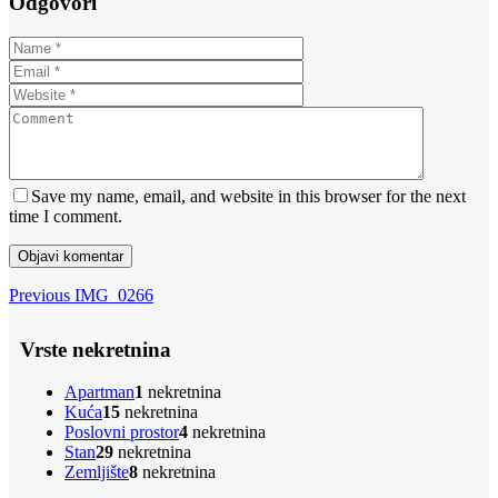
Odgovori
Save my name, email, and website in this browser for the next
time I comment.
Navigacija
Previous
Previous
IMG_0266
Post
objava
Vrste nekretnina
Apartman
1
nekretnina
Kuća
15
nekretnina
Poslovni prostor
4
nekretnina
Stan
29
nekretnina
Zemljište
8
nekretnina