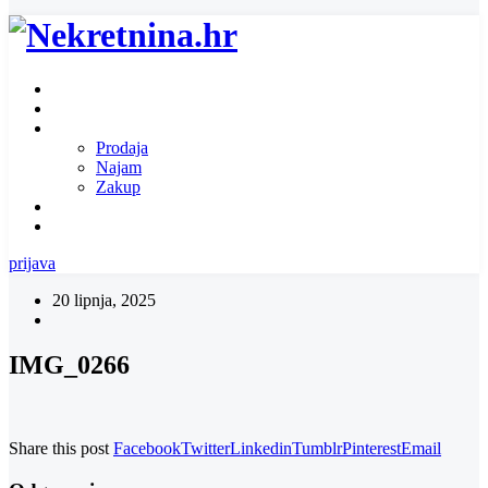
Naslovnica
O nama
Ponuda nekretnina
Prodaja
Najam
Zakup
Zatražite ponudu za nekretninu
Kontakt
prijava
20 lipnja, 2025
IMG_0266
Share this post
Facebook
Twitter
Linkedin
Tumblr
Pinterest
Email