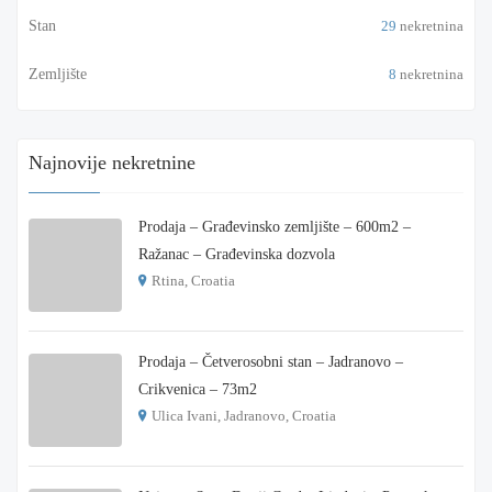
Stan
29
nekretnina
Zemljište
8
nekretnina
Najnovije nekretnine
Prodaja – Građevinsko zemljište – 600m2 –
Ražanac – Građevinska dozvola
Rtina, Croatia
€ 180.000
Prodaja – Četverosobni stan – Jadranovo –
Crikvenica – 73m2
Ulica Ivani, Jadranovo, Croatia
€ 215.000