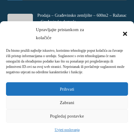
Prodaja – Građevinsko zemljište – 600m2 – Ražanac
– Građevinska dozvola
Rtina, Croatia
Upravljajte pristankom za
kolačiće
€ 180.000
Da bismo pružili najbolje iskustvo, koristimo tehnologije poput kolačića za čuvanje
Prodaja – Četverosobni stan – Jadranovo –
i/ili pristup informacijama o uređaju. Suglasnost s ovim tehnologijama će nam
Crikvenica – 73m2
omogućiti da obrađujemo podatke kao što su ponašanje pri pregledavanju ili
Ulica Ivani, Jadranovo, Croatia
jedinstveni ID-ovi na ovoj web stranici. Nepristanak ili povlačenje suglasnosti može
negativno utjecati na određene karakteristike i funkcije.
€ 215.000
Prihvati
Zabrani
Pogledaj postavke
Copyright © 2018 - 2026
Nekretnina.hr
Uvjeti poslovanja