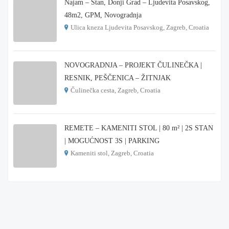
Najam – Stan, Donji Grad – Ljudevita Posavskog,
48m2, GPM, Novogradnja
Ulica kneza Ljudevita Posavskog, Zagreb, Croatia
€ 900
NOVOGRADNJA – PROJEKT ČULINEČKA |
RESNIK, PEŠČENICA – ŽITNJAK
Čulinečka cesta, Zagreb, Croatia
€ 3.900
REMETE – KAMENITI STOL | 80 m² | 2S STAN
| MOGUĆNOST 3S | PARKING
Kameniti stol, Zagreb, Croatia
€ 1.000