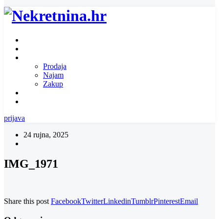
Naslovnica
O nama
Ponuda nekretnina
Prodaja
Najam
Zakup
Zatražite ponudu za nekretninu
Kontakt
prijava
24 rujna, 2025
IMG_1971
Share this post
Facebook
Twitter
Linkedin
Tumblr
Pinterest
Email