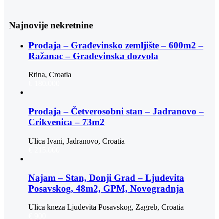
Najnovije nekretnine
Prodaja – Građevinsko zemljište – 600m2 –
Ražanac – Građevinska dozvola
Rtina, Croatia
€ 180.000
Prodaja – Četverosobni stan – Jadranovo –
Crikvenica – 73m2
Ulica Ivani, Jadranovo, Croatia
€ 215.000
Najam – Stan, Donji Grad – Ljudevita
Posavskog, 48m2, GPM, Novogradnja
Ulica kneza Ljudevita Posavskog, Zagreb, Croatia
€ 900