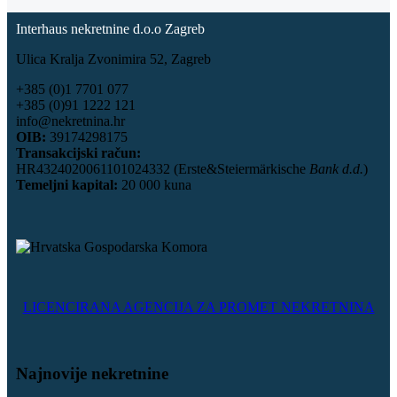
Interhaus nekretnine d.o.o Zagreb
Ulica Kralja Zvonimira 52, Zagreb
+385 (0)1 7701 077
+385 (0)91 1222 121
info@nekretnina.hr
OIB:
39174298175
Transakcijski račun:
HR4324020061101024332 (Erste&Steiermärkische
Bank d.d.
)
Temeljni kapital:
20 000 kuna
LICENCIRANA AGENCIJA ZA PROMET NEKRETNINA
Najnovije nekretnine