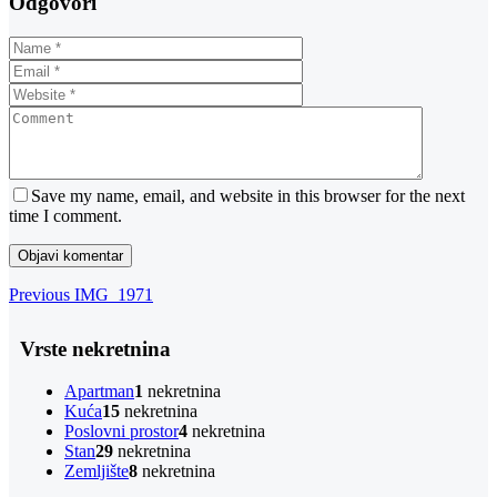
Odgovori
Save my name, email, and website in this browser for the next
time I comment.
Navigacija
Previous
Previous
IMG_1971
Post
objava
Vrste nekretnina
Apartman
1
nekretnina
Kuća
15
nekretnina
Poslovni prostor
4
nekretnina
Stan
29
nekretnina
Zemljište
8
nekretnina