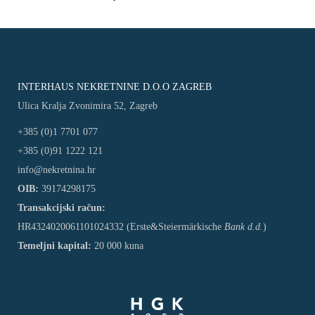
INTERHAUS NEKRETNINE D.O.O ZAGREB
Ulica Kralja Zvonimira 52, Zagreb
+385 (0)1 7701 077
+385 (0)91 1222 121
info@nekretnina.hr
OIB:
39174298175
Transakcijski račun:
HR4324020061101024332 (Erste&Steiermärkische
Bank d.d.
)
Temeljni kapital:
20 000 kuna