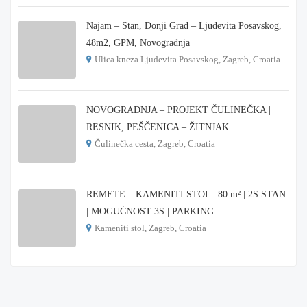
Najam – Stan, Donji Grad – Ljudevita Posavskog,
48m2, GPM, Novogradnja
Ulica kneza Ljudevita Posavskog, Zagreb, Croatia
€ 900
NOVOGRADNJA – PROJEKT ČULINEČKA |
RESNIK, PEŠČENICA – ŽITNJAK
Čulinečka cesta, Zagreb, Croatia
€ 3.900
REMETE – KAMENITI STOL | 80 m² | 2S STAN
| MOGUĆNOST 3S | PARKING
Kameniti stol, Zagreb, Croatia
€ 1.000