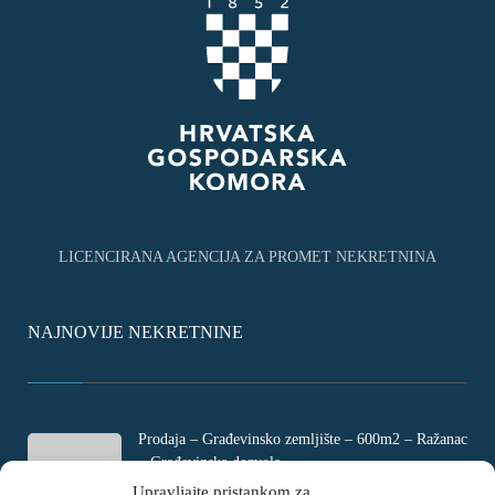
LICENCIRANA AGENCIJA ZA PROMET NEKRETNINA
NAJNOVIJE NEKRETNINE
Prodaja – Građevinsko zemljište – 600m2 – Ražanac
– Građevinska dozvola
Rtina, Croatia
Upravljajte pristankom za