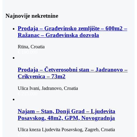
Najnovije nekretnine
Prodaja – Građevinsko zemljište – 600m2 –
Ražanac – Građevinska dozvola
Rtina, Croatia
€ 180.000
Prodaja – Četverosobni stan – Jadranovo –
Crikvenica – 73m2
Ulica Ivani, Jadranovo, Croatia
€ 215.000
Najam – Stan, Donji Grad – Ljudevita
Posavskog, 48m2, GPM, Novogradnja
Ulica kneza Ljudevita Posavskog, Zagreb, Croatia
€ 900