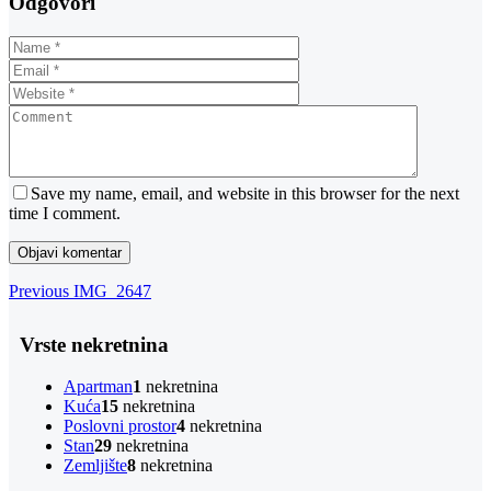
Odgovori
Save my name, email, and website in this browser for the next
time I comment.
Navigacija
Previous
Previous
IMG_2647
Post
objava
Vrste nekretnina
Apartman
1
nekretnina
Kuća
15
nekretnina
Poslovni prostor
4
nekretnina
Stan
29
nekretnina
Zemljište
8
nekretnina