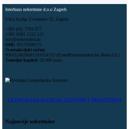
Interhaus nekretnine d.o.o Zagreb
Ulica Kralja Zvonimira 52, Zagreb
+385 (0)1 7701 077
+385 (0)91 1222 121
info@nekretnina.hr
OIB:
39174298175
Transakcijski račun:
HR4324020061101024332 (Erste&Steiermärkische
Bank d.d.
)
Temeljni kapital:
20 000 kuna
LICENCIRANA AGENCIJA ZA PROMET NEKRETNINA
Najnovije nekretnine