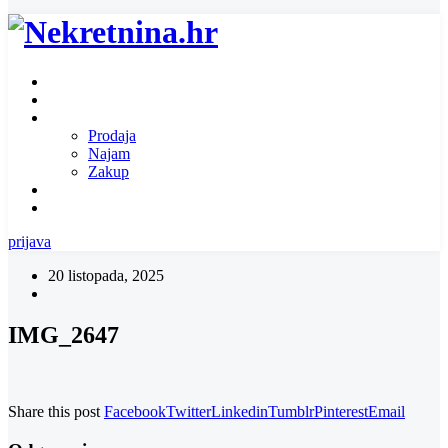
Naslovnica
O nama
Ponuda nekretnina
Prodaja
Najam
Zakup
Zatražite ponudu za nekretninu
Kontakt
prijava
20 listopada, 2025
IMG_2647
Share this post
Facebook
Twitter
Linkedin
Tumblr
Pinterest
Email