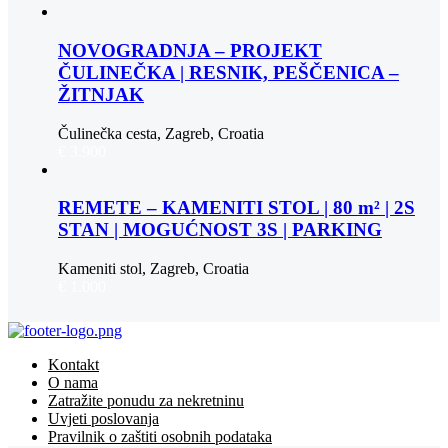
NOVOGRADNJA – PROJEKT
ČULINEČKA | RESNIK, PEŠČENICA –
ŽITNJAK
Čulinečka cesta, Zagreb, Croatia
€ 3.900
REMETE – KAMENITI STOL | 80 m² | 2S
STAN | MOGUĆNOST 3S | PARKING
Kameniti stol, Zagreb, Croatia
€ 1.000
Kontakt
O nama
Zatražite ponudu za nekretninu
Uvjeti poslovanja
Pravilnik o zaštiti osobnih podataka