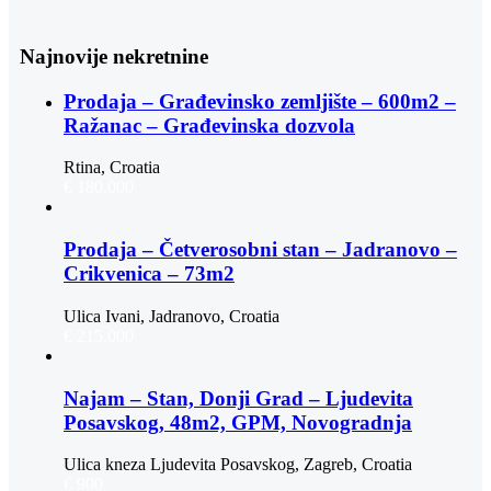
Najnovije nekretnine
Prodaja – Građevinsko zemljište – 600m2 –
Ražanac – Građevinska dozvola
Rtina, Croatia
€ 180.000
Prodaja – Četverosobni stan – Jadranovo –
Crikvenica – 73m2
Ulica Ivani, Jadranovo, Croatia
€ 215.000
Najam – Stan, Donji Grad – Ljudevita
Posavskog, 48m2, GPM, Novogradnja
Ulica kneza Ljudevita Posavskog, Zagreb, Croatia
€ 900