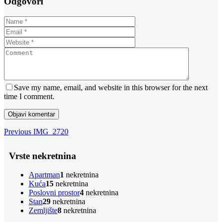
Odgovori
Save my name, email, and website in this browser for the next
time I comment.
Navigacija
Previous
Previous
IMG_2720
Post
objava
Vrste nekretnina
Apartman
1
nekretnina
Kuća
15
nekretnina
Poslovni prostor
4
nekretnina
Stan
29
nekretnina
Zemljište
8
nekretnina