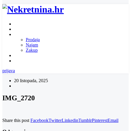
Naslovnica
O nama
Ponuda nekretnina
Prodaja
Najam
Zakup
Zatražite ponudu za nekretninu
Kontakt
prijava
20 listopada, 2025
IMG_2720
Share this post
Facebook
Twitter
Linkedin
Tumblr
Pinterest
Email