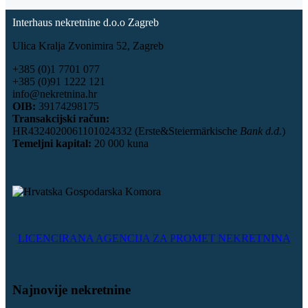
Interhaus nekretnine d.o.o Zagreb
Ulica Kralja Zvonimira 52, Zagreb
+385 (0)1 7701 077
+385 (0)91 1222 121
info@nekretnina.hr
OIB:
39174298175
Transakcijski račun:
HR4324020061101024332 (Erste&Steiermärkische
Bank d.d.
)
Temeljni kapital:
20 000 kuna
LICENCIRANA AGENCIJA ZA PROMET NEKRETNINA
Najnovije nekretnine