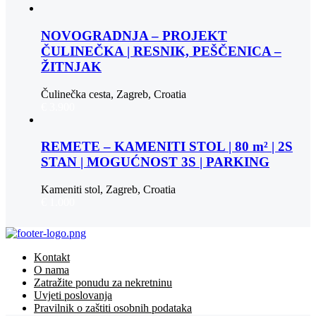
NOVOGRADNJA – PROJEKT
ČULINEČKA | RESNIK, PEŠČENICA –
ŽITNJAK
Čulinečka cesta, Zagreb, Croatia
€ 3.900
REMETE – KAMENITI STOL | 80 m² | 2S
STAN | MOGUĆNOST 3S | PARKING
Kameniti stol, Zagreb, Croatia
€ 1.000
Kontakt
O nama
Zatražite ponudu za nekretninu
Uvjeti poslovanja
Pravilnik o zaštiti osobnih podataka