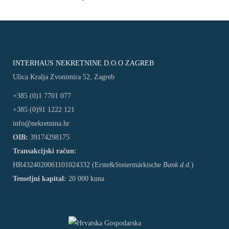
INTERHAUS NEKRETNINE D.O.O ZAGREB
Ulica Kralja Zvonimira 52, Zagreb
+385 (0)1 7701 077
+385 (0)91 1222 121
info@nekretnina.hr
OIB:
39174298175
Transakcijski račun:
HR4324020061101024332 (Erste&Steiermärkische
Bank d.d.
)
Temeljni kapital:
20 000 kuna