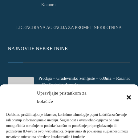
LICENCIRANA AGENCIJA ZA PROMET NEKRETNINA
NAJNOVIJE NEKRETNINE
Prodaja – Građevinsko zemljište – 600m2 – Ražanac
– Građevinska dozvola
Rtina, Croatia
Upravljajte pristankom za
kolačiće
€ 180.000
Da bismo pružili najbolje iskustvo, koristimo tehnologije poput kolačića za čuvanje
Prodaja – Četverosobni stan – Jadranovo –
i/ili pristup informacijama o uređaju. Suglasnost s ovim tehnologijama će nam
Crikvenica – 73m2
omogućiti da obrađujemo podatke kao što su ponašanje pri pregledavanju ili
Ulica Ivani, Jadranovo, Croatia
jedinstveni ID-ovi na ovoj web stranici. Nepristanak ili povlačenje suglasnosti može
negativno utjecati na određene karakteristike i funkcije.