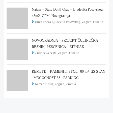
Najam – Stan, Donji Grad – Ljudevita Posavskog,
48m2, GPM, Novogradnja
Ulica kneza Ljudevita Posavskog, Zagreb, Croatia
€ 900
NOVOGRADNJA – PROJEKT ČULINEČKA |
RESNIK, PEŠČENICA – ŽITNJAK
Čulinečka cesta, Zagreb, Croatia
€ 3.900
REMETE – KAMENITI STOL | 80 m² | 2S STAN
| MOGUĆNOST 3S | PARKING
Kameniti stol, Zagreb, Croatia
€ 1.000