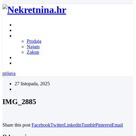
Naslovnica
O nama
Ponuda nekretnina
Prodaja
Najam
Zakup
Zatražite ponudu za nekretninu
Kontakt
prijava
27 listopada, 2025
IMG_2885
Share this post
Facebook
Twitter
Linkedin
Tumblr
Pinterest
Email