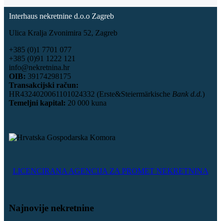
Interhaus nekretnine d.o.o Zagreb
Ulica Kralja Zvonimira 52, Zagreb
+385 (0)1 7701 077
+385 (0)91 1222 121
info@nekretnina.hr
OIB:
39174298175
Transakcijski račun:
HR4324020061101024332 (Erste&Steiermärkische
Bank d.d.
)
Temeljni kapital:
20 000 kuna
LICENCIRANA AGENCIJA ZA PROMET NEKRETNINA
Najnovije nekretnine