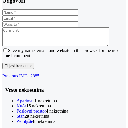
Odgovori
Save my name, email, and website in this browser for the next
time I comment.
Navigacija
Previous
Previous
IMG_2885
Post
objava
Vrste nekretnina
Apartman
1
nekretnina
Kuća
15
nekretnina
Poslovni prostor
4
nekretnina
Stan
29
nekretnina
Zemljište
8
nekretnina