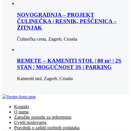
NOVOGRADNJA – PROJEKT
ČULINEČKA | RESNIK, PEŠČENICA –
ŽITNJAK
Čulinečka cesta, Zagreb, Croatia
€ 3.900
REMETE – KAMENITI STOL | 80 m² | 2S
STAN | MOGUĆNOST 3S | PARKING
Kameniti stol, Zagreb, Croatia
€ 1.000
Kontakt
O nama
Zatražite ponudu za nekretninu
Uvjeti poslovanja
Pravilnik o zaštiti osobnih podataka