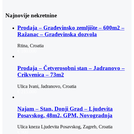
Najnovije nekretnine
Prodaja – Građevinsko zemljište – 600m2 –
Ražanac – Građevinska dozvola
Rtina, Croatia
€ 180.000
Prodaja – Četverosobni stan – Jadranovo –
Crikvenica – 73m2
Ulica Ivani, Jadranovo, Croatia
€ 215.000
Najam – Stan, Donji Grad – Ljudevita
Posavskog, 48m2, GPM, Novogradnja
Ulica kneza Ljudevita Posavskog, Zagreb, Croatia
€ 900