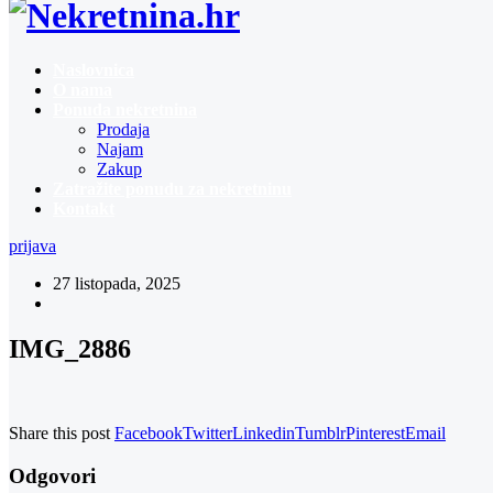
Naslovnica
O nama
Ponuda nekretnina
Prodaja
Najam
Zakup
Zatražite ponudu za nekretninu
Kontakt
prijava
27 listopada, 2025
IMG_2886
Share this post
Facebook
Twitter
Linkedin
Tumblr
Pinterest
Email
Odgovori