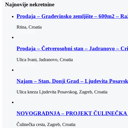
Najnovije nekretnine
Prodaja – Građevinsko zemljište – 600m2 – Ra
Rtina, Croatia
€ 180.000
Prodaja – Četverosobni stan – Jadranovo – Cr
Ulica Ivani, Jadranovo, Croatia
€ 215.000
Najam – Stan, Donji Grad – Ljudevita Posav
Ulica kneza Ljudevita Posavskog, Zagreb, Croatia
€ 900
NOVOGRADNJA – PROJEKT ČULINEČKA |
Čulinečka cesta, Zagreb, Croatia