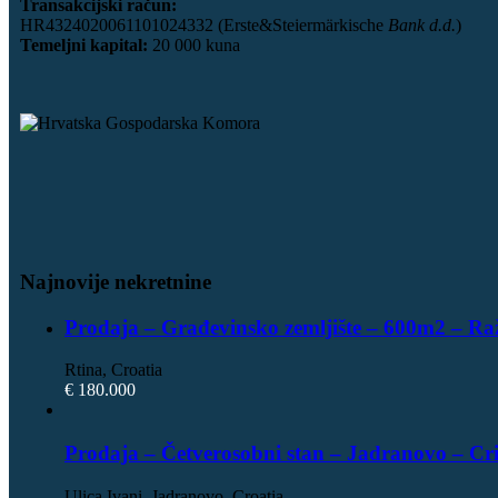
Transakcijski račun:
HR4324020061101024332 (Erste&Steiermärkische
Bank d.d.
)
Temeljni kapital:
20 000 kuna
Najnovije nekretnine
Prodaja – Građevinsko zemljište – 600m2 – Ra
Rtina, Croatia
€ 180.000
Prodaja – Četverosobni stan – Jadranovo – Cr
Ulica Ivani, Jadranovo, Croatia