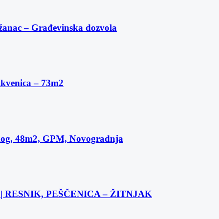
žanac – Građevinska dozvola
ikvenica – 73m2
skog, 48m2, GPM, Novogradnja
 RESNIK, PEŠČENICA – ŽITNJAK