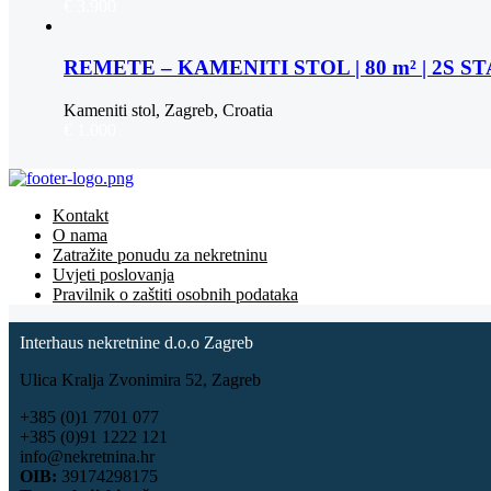
€ 3.900
REMETE – KAMENITI STOL | 80 m² | 2S 
Kameniti stol, Zagreb, Croatia
€ 1.000
Kontakt
O nama
Zatražite ponudu za nekretninu
Uvjeti poslovanja
Pravilnik o zaštiti osobnih podataka
Interhaus nekretnine d.o.o Zagreb
Ulica Kralja Zvonimira 52, Zagreb
+385 (0)1 7701 077
+385 (0)91 1222 121
info@nekretnina.hr
OIB:
39174298175