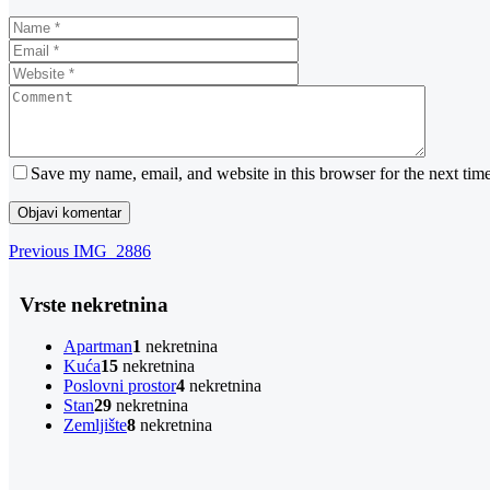
Save my name, email, and website in this browser for the next tim
Navigacija
Previous
Previous
IMG_2886
Post
objava
Vrste nekretnina
Apartman
1
nekretnina
Kuća
15
nekretnina
Poslovni prostor
4
nekretnina
Stan
29
nekretnina
Zemljište
8
nekretnina