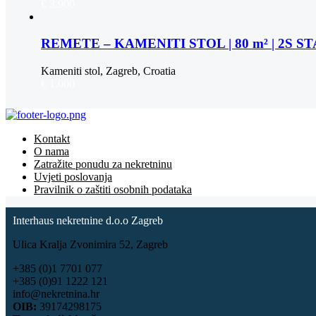
€ 3.900
REMETE – KAMENITI STOL | 80 m² | 2S 
Kameniti stol, Zagreb, Croatia
€ 1.000
Kontakt
O nama
Zatražite ponudu za nekretninu
Uvjeti poslovanja
Pravilnik o zaštiti osobnih podataka
Interhaus nekretnine d.o.o Zagreb
Ulica Kralja Zvonimira 52, Zagreb
+385 (0)1 7701 077
+385 (0)91 1222 121
info@nekretnina.hr
OIB:
39174298175