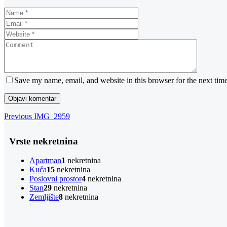
Save my name, email, and website in this browser for the next tim
Navigacija
Previous
Previous
IMG_2959
Post
objava
Vrste nekretnina
Apartman
1
nekretnina
Kuća
15
nekretnina
Poslovni prostor
4
nekretnina
Stan
29
nekretnina
Zemljište
8
nekretnina