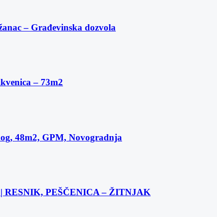
žanac – Građevinska dozvola
ikvenica – 73m2
skog, 48m2, GPM, Novogradnja
 RESNIK, PEŠČENICA – ŽITNJAK