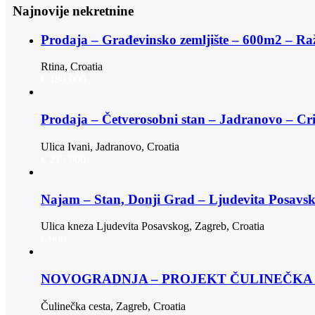
Najnovije nekretnine
Prodaja – Građevinsko zemljište – 600m2 – Ra
Rtina, Croatia
€ 180.000
Prodaja – Četverosobni stan – Jadranovo – Cr
Ulica Ivani, Jadranovo, Croatia
€ 215.000
Najam – Stan, Donji Grad – Ljudevita Posav
Ulica kneza Ljudevita Posavskog, Zagreb, Croatia
€ 900
NOVOGRADNJA – PROJEKT ČULINEČKA |
Čulinečka cesta, Zagreb, Croatia