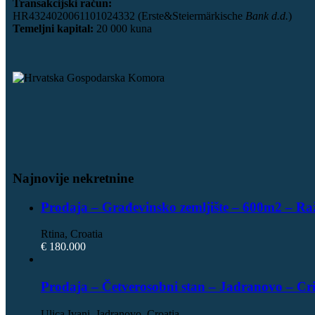
Transakcijski račun:
HR4324020061101024332 (Erste&Steiermärkische
Bank d.d.
)
Temeljni kapital:
20 000 kuna
Najnovije nekretnine
Prodaja – Građevinsko zemljište – 600m2 – Ra
Rtina, Croatia
€ 180.000
Prodaja – Četverosobni stan – Jadranovo – Cr
Ulica Ivani, Jadranovo, Croatia