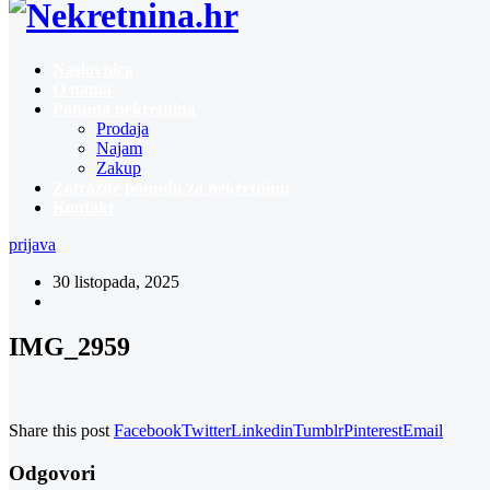
Naslovnica
O nama
Ponuda nekretnina
Prodaja
Najam
Zakup
Zatražite ponudu za nekretninu
Kontakt
prijava
30 listopada, 2025
IMG_2959
Share this post
Facebook
Twitter
Linkedin
Tumblr
Pinterest
Email
Odgovori