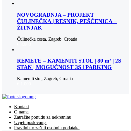
NOVOGRADNJA – PROJEKT
ČULINEČKA | RESNIK, PEŠČENICA –
ŽITNJAK
Čulinečka cesta, Zagreb, Croatia
€ 3.900
REMETE – KAMENITI STOL | 80 m² | 2S
STAN | MOGUĆNOST 3S | PARKING
Kameniti stol, Zagreb, Croatia
€ 1.000
Kontakt
O nama
Zatražite ponudu za nekretninu
Uvjeti poslovanja
Pravilnik o zaštiti osobnih podataka