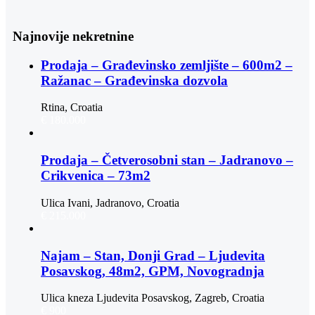
Najnovije nekretnine
Prodaja – Građevinsko zemljište – 600m2 –
Ražanac – Građevinska dozvola
Rtina, Croatia
€ 180.000
Prodaja – Četverosobni stan – Jadranovo –
Crikvenica – 73m2
Ulica Ivani, Jadranovo, Croatia
€ 215.000
Najam – Stan, Donji Grad – Ljudevita
Posavskog, 48m2, GPM, Novogradnja
Ulica kneza Ljudevita Posavskog, Zagreb, Croatia
€ 900