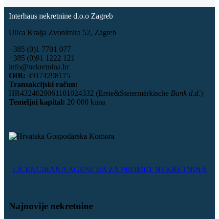
Interhaus nekretnine d.o.o Zagreb
Ulica Kralja Zvonimira 52, Zagreb
+385 (0)1 7701 077
+385 (0)91 1222 121
info@nekretnina.hr
OIB:
39174298175
Transakcijski račun:
HR4324020061101024332 (Erste&Steiermärkische
Bank d.d.
)
Temeljni kapital:
20 000 kuna
LICENCIRANA AGENCIJA ZA PROMET NEKRETNINA
Najnovije nekretnine