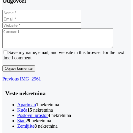
Odgovori
Save my name, email, and website in this browser for the next
time I comment.
Navigacija
Previous
Previous
IMG_2961
Post
objava
Vrste nekretnina
Apartman
1
nekretnina
Kuća
15
nekretnina
Poslovni prostor
4
nekretnina
Stan
29
nekretnina
Zemljište
8
nekretnina