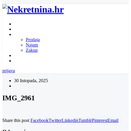
Naslovnica
O nama
Ponuda nekretnina
Prodaja
Najam
Zakup
Zatražite ponudu za nekretninu
Kontakt
prijava
30 listopada, 2025
IMG_2961
Share this post
Facebook
Twitter
Linkedin
Tumblr
Pinterest
Email