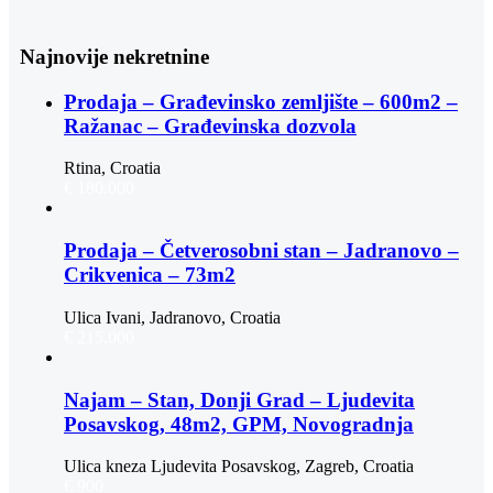
Najnovije nekretnine
Prodaja – Građevinsko zemljište – 600m2 –
Ražanac – Građevinska dozvola
Rtina, Croatia
€ 180.000
Prodaja – Četverosobni stan – Jadranovo –
Crikvenica – 73m2
Ulica Ivani, Jadranovo, Croatia
€ 215.000
Najam – Stan, Donji Grad – Ljudevita
Posavskog, 48m2, GPM, Novogradnja
Ulica kneza Ljudevita Posavskog, Zagreb, Croatia
€ 900