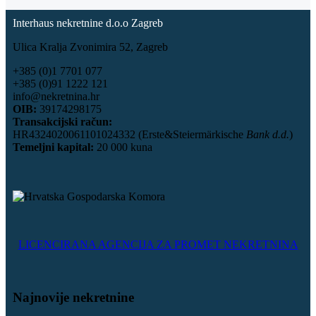
Interhaus nekretnine d.o.o Zagreb
Ulica Kralja Zvonimira 52, Zagreb
+385 (0)1 7701 077
+385 (0)91 1222 121
info@nekretnina.hr
OIB:
39174298175
Transakcijski račun:
HR4324020061101024332 (Erste&Steiermärkische
Bank d.d.
)
Temeljni kapital:
20 000 kuna
LICENCIRANA AGENCIJA ZA PROMET NEKRETNINA
Najnovije nekretnine