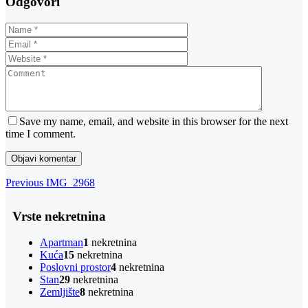
Odgovori
Save my name, email, and website in this browser for the next
time I comment.
Navigacija
Previous
Previous
IMG_2968
Post
objava
Vrste nekretnina
Apartman
1
nekretnina
Kuća
15
nekretnina
Poslovni prostor
4
nekretnina
Stan
29
nekretnina
Zemljište
8
nekretnina