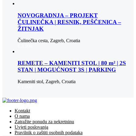
NOVOGRADNJA – PROJEKT
ČULINEČKA | RESNIK, PEŠČENICA –
ŽITNJAK
Čulinečka cesta, Zagreb, Croatia
€ 3.900
REMETE – KAMENITI STOL | 80 m² | 2S
STAN | MOGUĆNOST 3S | PARKING
Kameniti stol, Zagreb, Croatia
€ 1.000
Kontakt
O nama
Zatražite ponudu za nekretninu
Uvjeti poslovanja
Pravilnik o zaštiti osobnih podataka