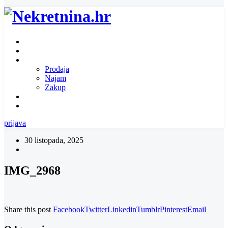
Naslovnica
O nama
Ponuda nekretnina
Prodaja
Najam
Zakup
Zatražite ponudu za nekretninu
Kontakt
prijava
30 listopada, 2025
IMG_2968
Share this post
Facebook
Twitter
Linkedin
Tumblr
Pinterest
Email