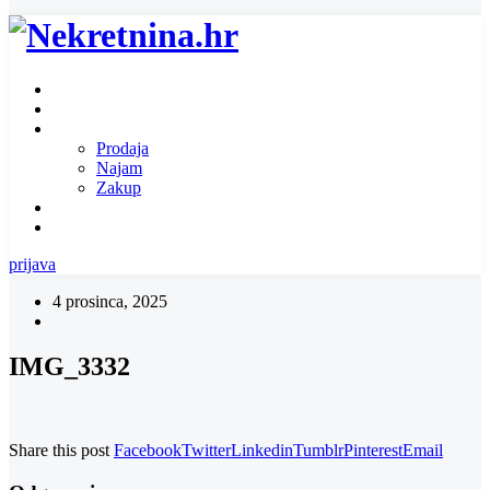
Naslovnica
O nama
Ponuda nekretnina
Prodaja
Najam
Zakup
Zatražite ponudu za nekretninu
Kontakt
prijava
4 prosinca, 2025
IMG_3332
Share this post
Facebook
Twitter
Linkedin
Tumblr
Pinterest
Email