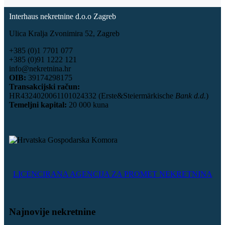
Interhaus nekretnine d.o.o Zagreb
Ulica Kralja Zvonimira 52, Zagreb
+385 (0)1 7701 077
+385 (0)91 1222 121
info@nekretnina.hr
OIB:
39174298175
Transakcijski račun:
HR4324020061101024332 (Erste&Steiermärkische
Bank d.d.
)
Temeljni kapital:
20 000 kuna
LICENCIRANA AGENCIJA ZA PROMET NEKRETNINA
Najnovije nekretnine