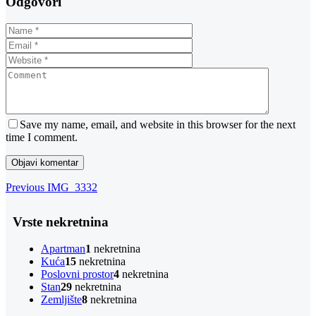
Odgovori
Save my name, email, and website in this browser for the next
time I comment.
Navigacija
Previous
Previous
IMG_3332
Post
objava
Vrste nekretnina
Apartman
1
nekretnina
Kuća
15
nekretnina
Poslovni prostor
4
nekretnina
Stan
29
nekretnina
Zemljište
8
nekretnina