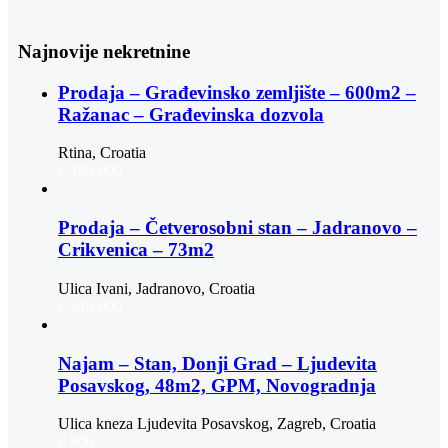
Najnovije nekretnine
Prodaja – Građevinsko zemljište – 600m2 –
Ražanac – Građevinska dozvola
Rtina, Croatia
€ 180.000
Prodaja – Četverosobni stan – Jadranovo –
Crikvenica – 73m2
Ulica Ivani, Jadranovo, Croatia
€ 215.000
Najam – Stan, Donji Grad – Ljudevita
Posavskog, 48m2, GPM, Novogradnja
Ulica kneza Ljudevita Posavskog, Zagreb, Croatia
€ 900