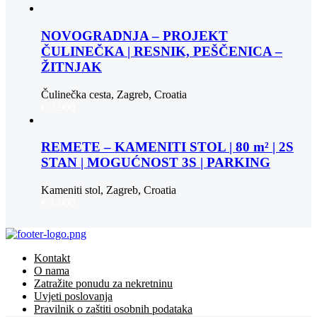
NOVOGRADNJA – PROJEKT
ČULINEČKA | RESNIK, PEŠČENICA –
ŽITNJAK
Čulinečka cesta, Zagreb, Croatia
€ 3.900
REMETE – KAMENITI STOL | 80 m² | 2S
STAN | MOGUĆNOST 3S | PARKING
Kameniti stol, Zagreb, Croatia
€ 1.000
Kontakt
O nama
Zatražite ponudu za nekretninu
Uvjeti poslovanja
Pravilnik o zaštiti osobnih podataka