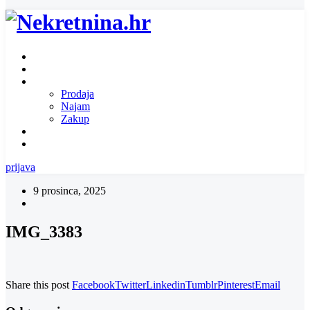
Naslovnica
O nama
Ponuda nekretnina
Prodaja
Najam
Zakup
Zatražite ponudu za nekretninu
Kontakt
prijava
9 prosinca, 2025
IMG_3383
Share this post
Facebook
Twitter
Linkedin
Tumblr
Pinterest
Email