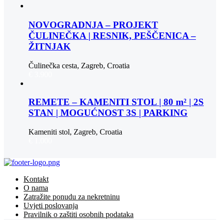
NOVOGRADNJA – PROJEKT
ČULINEČKA | RESNIK, PEŠČENICA –
ŽITNJAK
Čulinečka cesta, Zagreb, Croatia
€ 3.900
REMETE – KAMENITI STOL | 80 m² | 2S
STAN | MOGUĆNOST 3S | PARKING
Kameniti stol, Zagreb, Croatia
€ 1.000
Kontakt
O nama
Zatražite ponudu za nekretninu
Uvjeti poslovanja
Pravilnik o zaštiti osobnih podataka