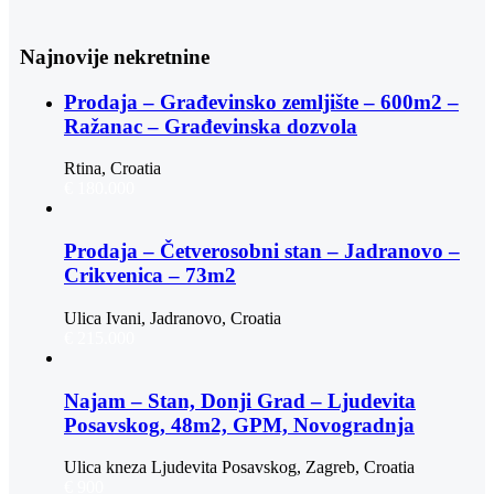
Najnovije nekretnine
Prodaja – Građevinsko zemljište – 600m2 –
Ražanac – Građevinska dozvola
Rtina, Croatia
€ 180.000
Prodaja – Četverosobni stan – Jadranovo –
Crikvenica – 73m2
Ulica Ivani, Jadranovo, Croatia
€ 215.000
Najam – Stan, Donji Grad – Ljudevita
Posavskog, 48m2, GPM, Novogradnja
Ulica kneza Ljudevita Posavskog, Zagreb, Croatia
€ 900