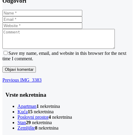
Odgovori
Save my name, email, and website in this browser for the next
time I comment.
Navigacija
Previous
Previous
IMG_3383
Post
objava
Vrste nekretnina
Apartman
1
nekretnina
Kuća
15
nekretnina
Poslovni prostor
4
nekretnina
Stan
29
nekretnina
Zemljište
8
nekretnina