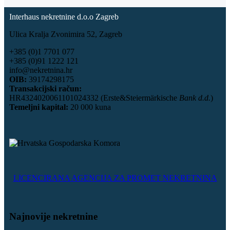
Interhaus nekretnine d.o.o Zagreb
Ulica Kralja Zvonimira 52, Zagreb
+385 (0)1 7701 077
+385 (0)91 1222 121
info@nekretnina.hr
OIB:
39174298175
Transakcijski račun:
HR4324020061101024332 (Erste&Steiermärkische
Bank d.d.
)
Temeljni kapital:
20 000 kuna
LICENCIRANA AGENCIJA ZA PROMET NEKRETNINA
Najnovije nekretnine