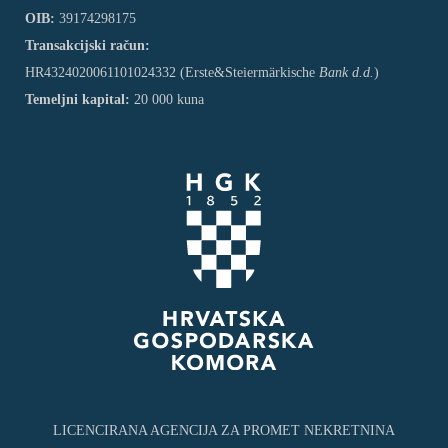
OIB:
39174298175
Transakcijski račun:
HR4324020061101024332 (Erste&Steiermärkische
Bank d.d.
)
Temeljni kapital:
20 000 kuna
LICENCIRANA AGENCIJA ZA PROMET NEKRETNINA