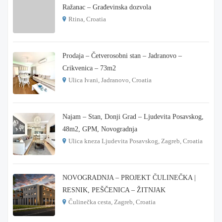
Ražanac – Građevinska dozvola
Rtina, Croatia
€ 180.000
Prodaja – Četverosobni stan – Jadranovo –
Crikvenica – 73m2
Ulica Ivani, Jadranovo, Croatia
€ 215.000
Najam – Stan, Donji Grad – Ljudevita Posavskog,
48m2, GPM, Novogradnja
Ulica kneza Ljudevita Posavskog, Zagreb, Croatia
€ 900
NOVOGRADNJA – PROJEKT ČULINEČKA |
RESNIK, PEŠČENICA – ŽITNJAK
Čulinečka cesta, Zagreb, Croatia
€ 3.900