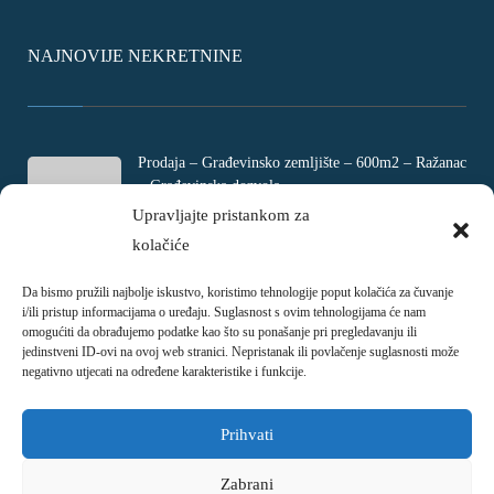
NAJNOVIJE NEKRETNINE
Prodaja – Građevinsko zemljište – 600m2 – Ražanac
– Građevinska dozvola
Rtina, Croatia
Upravljajte pristankom za
kolačiće
€ 180.000
Da bismo pružili najbolje iskustvo, koristimo tehnologije poput kolačića za čuvanje
Prodaja – Četverosobni stan – Jadranovo –
i/ili pristup informacijama o uređaju. Suglasnost s ovim tehnologijama će nam
Crikvenica – 73m2
omogućiti da obrađujemo podatke kao što su ponašanje pri pregledavanju ili
Ulica Ivani, Jadranovo, Croatia
jedinstveni ID-ovi na ovoj web stranici. Nepristanak ili povlačenje suglasnosti može
negativno utjecati na određene karakteristike i funkcije.
€ 215.000
Prihvati
Zabrani