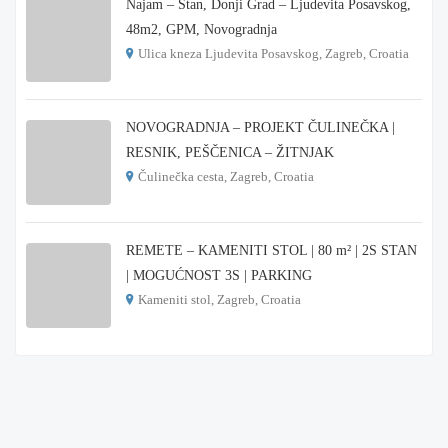
Najam – Stan, Donji Grad – Ljudevita Posavskog,
48m2, GPM, Novogradnja
Ulica kneza Ljudevita Posavskog, Zagreb, Croatia
€ 900
NOVOGRADNJA – PROJEKT ČULINEČKA |
RESNIK, PEŠČENICA – ŽITNJAK
Čulinečka cesta, Zagreb, Croatia
€ 3.900
REMETE – KAMENITI STOL | 80 m² | 2S STAN
| MOGUĆNOST 3S | PARKING
Kameniti stol, Zagreb, Croatia
€ 1.000