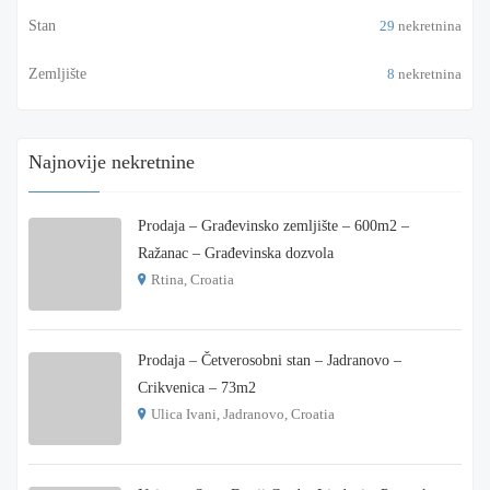
Stan
29
nekretnina
Zemljište
8
nekretnina
Najnovije nekretnine
Prodaja – Građevinsko zemljište – 600m2 –
Ražanac – Građevinska dozvola
Rtina, Croatia
€ 180.000
Prodaja – Četverosobni stan – Jadranovo –
Crikvenica – 73m2
Ulica Ivani, Jadranovo, Croatia
€ 215.000