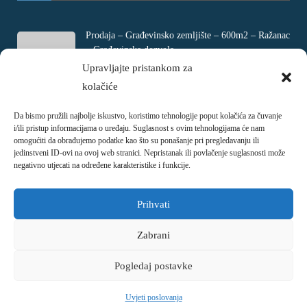
Prodaja – Građevinsko zemljište – 600m2 – Ražanac
– Građevinska dozvola
Rtina, Croatia
Upravljajte pristankom za
kolačiće
€ 180.000
Da bismo pružili najbolje iskustvo, koristimo tehnologije poput kolačića za čuvanje
Prodaja – Četverosobni stan – Jadranovo –
i/ili pristup informacijama o uređaju. Suglasnost s ovim tehnologijama će nam
Crikvenica – 73m2
omogućiti da obrađujemo podatke kao što su ponašanje pri pregledavanju ili
Ulica Ivani, Jadranovo, Croatia
jedinstveni ID-ovi na ovoj web stranici. Nepristanak ili povlačenje suglasnosti može
negativno utjecati na određene karakteristike i funkcije.
€ 215.000
Prihvati
Zabrani
Pogledaj postavke
Copyright © 2018 - 2026
Nekretnina.hr
Uvjeti poslovanja