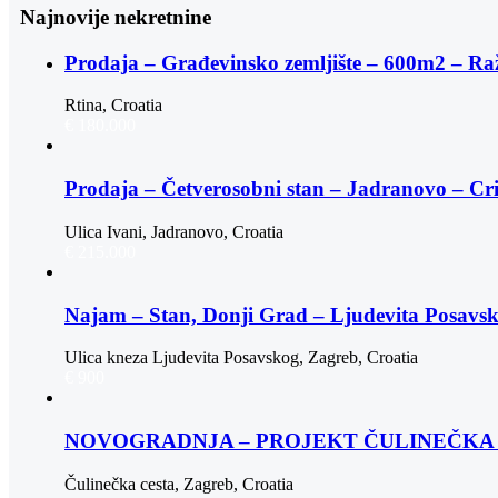
Najnovije nekretnine
Prodaja – Građevinsko zemljište – 600m2 – Ra
Rtina, Croatia
€ 180.000
Prodaja – Četverosobni stan – Jadranovo – Cr
Ulica Ivani, Jadranovo, Croatia
€ 215.000
Najam – Stan, Donji Grad – Ljudevita Posav
Ulica kneza Ljudevita Posavskog, Zagreb, Croatia
€ 900
NOVOGRADNJA – PROJEKT ČULINEČKA |
Čulinečka cesta, Zagreb, Croatia