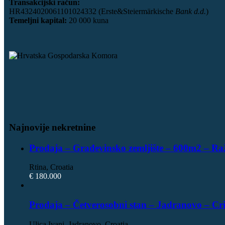
Transakcijski račun:
HR4324020061101024332 (Erste&Steiermärkische
Bank d.d.
)
Temeljni kapital:
20 000 kuna
Najnovije nekretnine
Prodaja – Građevinsko zemljište – 600m2 – Ra
Rtina, Croatia
€ 180.000
Prodaja – Četverosobni stan – Jadranovo – Cr
Ulica Ivani, Jadranovo, Croatia