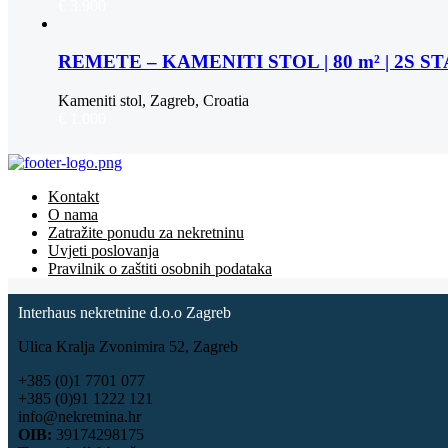
€ 3.900
REMETE – KAMENITI STOL | 80 m² | 2S 
Kameniti stol, Zagreb, Croatia
€ 1.000
Kontakt
O nama
Zatražite ponudu za nekretninu
Uvjeti poslovanja
Pravilnik o zaštiti osobnih podataka
Interhaus nekretnine d.o.o Zagreb
Ulica Kralja Zvonimira 52, Zagreb
+385 (0)1 7701 077
+385 (0)91 1222 121
info@nekretnina.hr
OIB:
39174298175