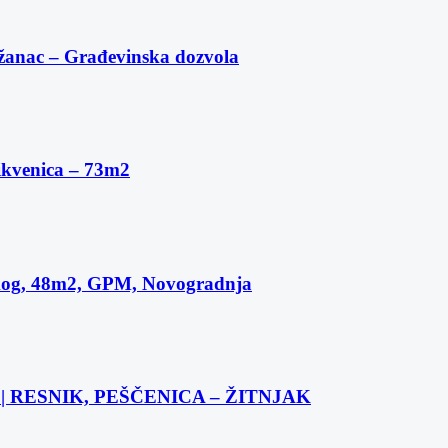
žanac – Građevinska dozvola
ikvenica – 73m2
skog, 48m2, GPM, Novogradnja
 RESNIK, PEŠČENICA – ŽITNJAK