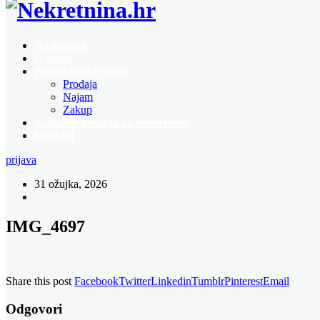
Naslovnica
O nama
Ponuda nekretnina
Prodaja
Najam
Zakup
Zatražite ponudu za nekretninu
Kontakt
prijava
31 ožujka, 2026
IMG_4697
Share this post
Facebook
Twitter
Linkedin
Tumblr
Pinterest
Email
Odgovori