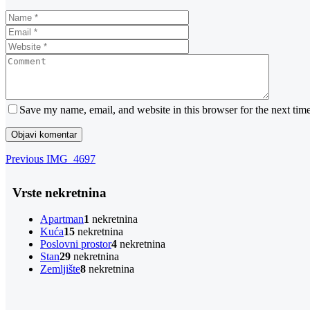
Save my name, email, and website in this browser for the next tim
Navigacija
Previous
Previous
IMG_4697
Post
objava
Vrste nekretnina
Apartman
1
nekretnina
Kuća
15
nekretnina
Poslovni prostor
4
nekretnina
Stan
29
nekretnina
Zemljište
8
nekretnina