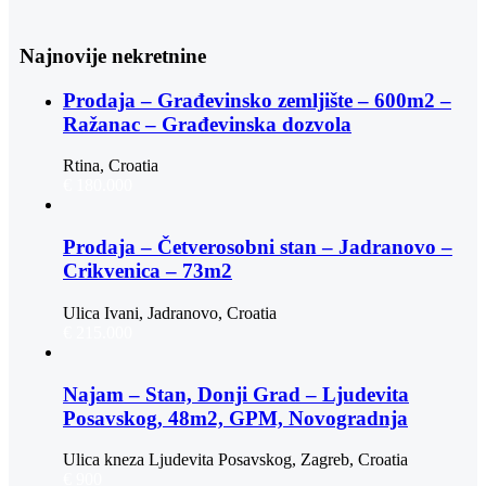
Najnovije nekretnine
Prodaja – Građevinsko zemljište – 600m2 –
Ražanac – Građevinska dozvola
Rtina, Croatia
€ 180.000
Prodaja – Četverosobni stan – Jadranovo –
Crikvenica – 73m2
Ulica Ivani, Jadranovo, Croatia
€ 215.000
Najam – Stan, Donji Grad – Ljudevita
Posavskog, 48m2, GPM, Novogradnja
Ulica kneza Ljudevita Posavskog, Zagreb, Croatia
€ 900