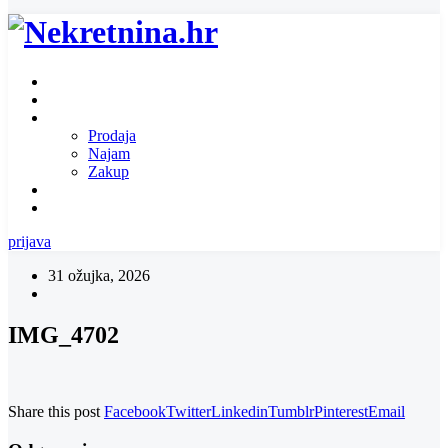
Naslovnica
O nama
Ponuda nekretnina
Prodaja
Najam
Zakup
Zatražite ponudu za nekretninu
Kontakt
prijava
31 ožujka, 2026
IMG_4702
Share this post
Facebook
Twitter
Linkedin
Tumblr
Pinterest
Email