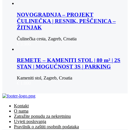
NOVOGRADNJA – PROJEKT
ČULINEČKA | RESNIK, PEŠČENICA –
ŽITNJAK
Čulinečka cesta, Zagreb, Croatia
€ 3.900
REMETE – KAMENITI STOL | 80 m² | 2S
STAN | MOGUĆNOST 3S | PARKING
Kameniti stol, Zagreb, Croatia
€ 1.000
Kontakt
O nama
Zatražite ponudu za nekretninu
Uvjeti poslovanja
Pravilnik o zaštiti osobnih podataka