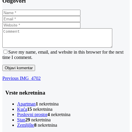
Odgovori
Save my name, email, and website in this browser for the next
time I comment.
Navigacija
Previous
Previous
IMG_4702
Post
objava
Vrste nekretnina
Apartman
1
nekretnina
Kuća
15
nekretnina
Poslovni prostor
4
nekretnina
Stan
29
nekretnina
Zemljište
8
nekretnina