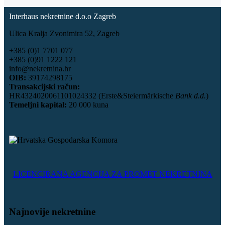
Interhaus nekretnine d.o.o Zagreb
Ulica Kralja Zvonimira 52, Zagreb
+385 (0)1 7701 077
+385 (0)91 1222 121
info@nekretnina.hr
OIB:
39174298175
Transakcijski račun:
HR4324020061101024332 (Erste&Steiermärkische
Bank d.d.
)
Temeljni kapital:
20 000 kuna
LICENCIRANA AGENCIJA ZA PROMET NEKRETNINA
Najnovije nekretnine