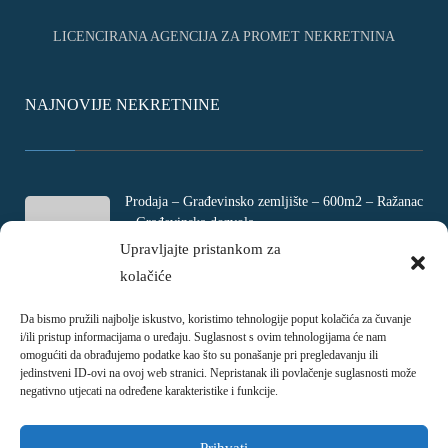
LICENCIRANA AGENCIJA ZA PROMET NEKRETNINA
NAJNOVIJE NEKRETNINE
Prodaja – Građevinsko zemljište – 600m2 – Ražanac
– Građevinska dozvola
Rtina, Croatia
Upravljajte pristankom za
kolačiće
€ 180.000
Da bismo pružili najbolje iskustvo, koristimo tehnologije poput kolačića za čuvanje
Prodaja – Četverosobni stan – Jadranovo –
i/ili pristup informacijama o uređaju. Suglasnost s ovim tehnologijama će nam
Crikvenica – 73m2
omogućiti da obrađujemo podatke kao što su ponašanje pri pregledavanju ili
Ulica Ivani, Jadranovo, Croatia
jedinstveni ID-ovi na ovoj web stranici. Nepristanak ili povlačenje suglasnosti može
negativno utjecati na određene karakteristike i funkcije.
€ 215.000
Prihvati