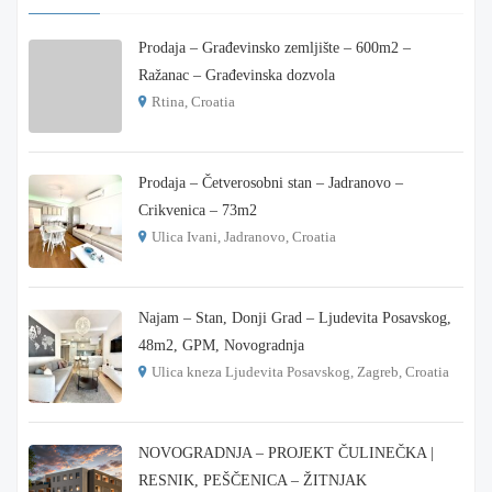
Prodaja – Građevinsko zemljište – 600m2 –
Ražanac – Građevinska dozvola
Rtina, Croatia
€ 180.000
Prodaja – Četverosobni stan – Jadranovo –
Crikvenica – 73m2
Ulica Ivani, Jadranovo, Croatia
€ 215.000
Najam – Stan, Donji Grad – Ljudevita Posavskog,
48m2, GPM, Novogradnja
Ulica kneza Ljudevita Posavskog, Zagreb, Croatia
€ 900
NOVOGRADNJA – PROJEKT ČULINEČKA |
RESNIK, PEŠČENICA – ŽITNJAK