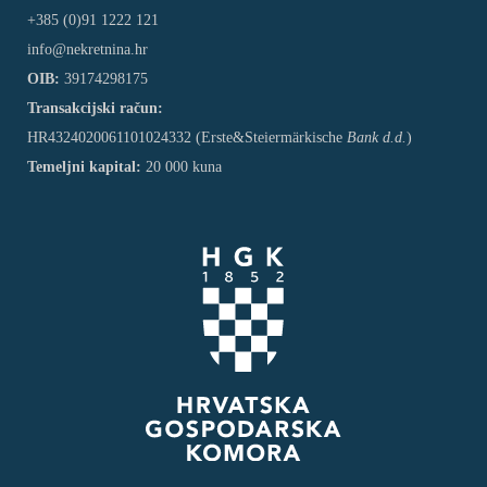
+385 (0)91 1222 121
info@nekretnina.hr
OIB:
39174298175
Transakcijski račun:
HR4324020061101024332 (Erste&Steiermärkische
Bank d.d.
)
Temeljni kapital:
20 000 kuna