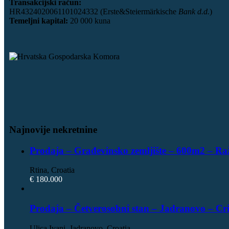
Transakcijski račun:
HR4324020061101024332 (Erste&Steiermärkische
Bank d.d.
)
Temeljni kapital:
20 000 kuna
Najnovije nekretnine
Prodaja – Građevinsko zemljište – 600m2 – Ra
Rtina, Croatia
€ 180.000
Prodaja – Četverosobni stan – Jadranovo – Cr
Ulica Ivani, Jadranovo, Croatia