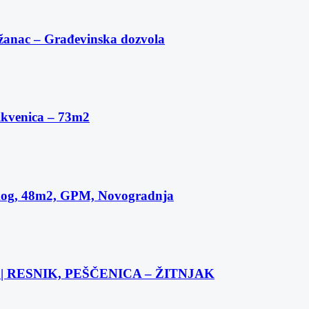
žanac – Građevinska dozvola
ikvenica – 73m2
skog, 48m2, GPM, Novogradnja
 RESNIK, PEŠČENICA – ŽITNJAK