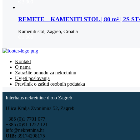
€ 3.900
REMETE – KAMENITI STOL | 80 m² | 2S 
Kameniti stol, Zagreb, Croatia
€ 1.000
Kontakt
O nama
Zatražite ponudu za nekretninu
Uvjeti poslovanja
Pravilnik o zaštiti osobnih podataka
Interhaus nekretnine d.o.o Zagreb
Ulica Kralja Zvonimira 52, Zagreb
+385 (0)1 7701 077
+385 (0)91 1222 121
info@nekretnina.hr
OIB:
39174298175