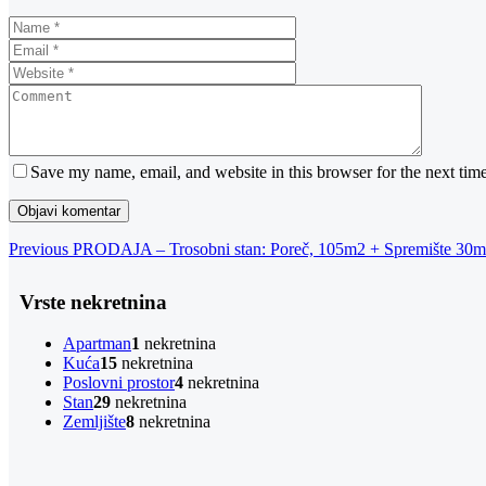
Save my name, email, and website in this browser for the next tim
Navigacija
Previous
Previous
PRODAJA – Trosobni stan: Poreč, 105m2 + Spremište 30m
Post
objava
Vrste nekretnina
Apartman
1
nekretnina
Kuća
15
nekretnina
Poslovni prostor
4
nekretnina
Stan
29
nekretnina
Zemljište
8
nekretnina