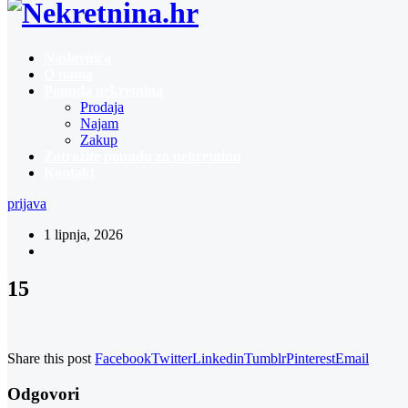
Naslovnica
O nama
Ponuda nekretnina
Prodaja
Najam
Zakup
Zatražite ponudu za nekretninu
Kontakt
prijava
1 lipnja, 2026
15
Share this post
Facebook
Twitter
Linkedin
Tumblr
Pinterest
Email
Odgovori