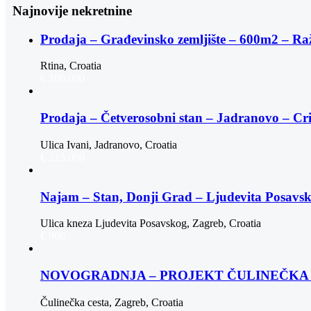
Najnovije nekretnine
Prodaja – Građevinsko zemljište – 600m2 – Ra
Rtina, Croatia
€ 180.000
Prodaja – Četverosobni stan – Jadranovo – Cr
Ulica Ivani, Jadranovo, Croatia
€ 215.000
Najam – Stan, Donji Grad – Ljudevita Posav
Ulica kneza Ljudevita Posavskog, Zagreb, Croatia
€ 900
NOVOGRADNJA – PROJEKT ČULINEČKA |
Čulinečka cesta, Zagreb, Croatia