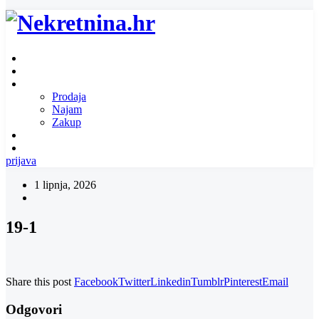
Naslovnica
O nama
Ponuda nekretnina
Prodaja
Najam
Zakup
Zatražite ponudu za nekretninu
Kontakt
prijava
1 lipnja, 2026
19-1
Share this post
Facebook
Twitter
Linkedin
Tumblr
Pinterest
Email
Odgovori