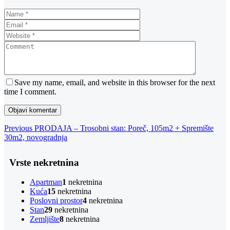
Save my name, email, and website in this browser for the next
time I comment.
Navigacija
Previous
Previous
PRODAJA – Trosobni stan: Poreč, 105m2 + Spremište
Post
30m2, novogradnja
objava
Vrste nekretnina
Apartman
1
nekretnina
Kuća
15
nekretnina
Poslovni prostor
4
nekretnina
Stan
29
nekretnina
Zemljište
8
nekretnina