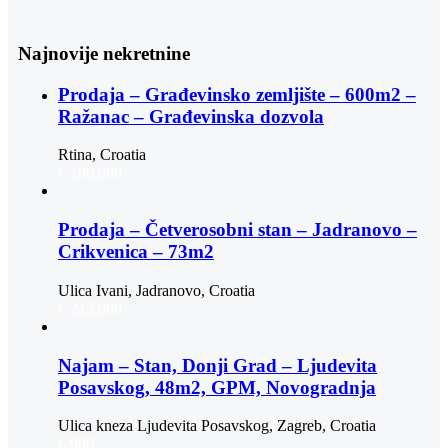
Najnovije nekretnine
Prodaja – Građevinsko zemljište – 600m2 –
Ražanac – Građevinska dozvola
Rtina, Croatia
€ 180.000
Prodaja – Četverosobni stan – Jadranovo –
Crikvenica – 73m2
Ulica Ivani, Jadranovo, Croatia
€ 215.000
Najam – Stan, Donji Grad – Ljudevita
Posavskog, 48m2, GPM, Novogradnja
Ulica kneza Ljudevita Posavskog, Zagreb, Croatia
€ 900