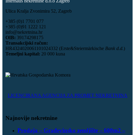
Interhaus nekretnine d.o.o Zagreb
Ulica Kralja Zvonimira 52, Zagreb
+385 (0)1 7701 077
+385 (0)91 1222 121
info@nekretnina.hr
OIB:
39174298175
Transakcijski račun:
HR4324020061101024332 (Erste&Steiermärkische
Bank d.d.
)
Temeljni kapital:
20 000 kuna
LICENCIRANA AGENCIJA ZA PROMET NEKRETNINA
Najnovije nekretnine
Prodaja – Građevinsko zemljište – 600m2 –