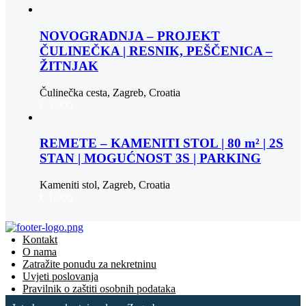
NOVOGRADNJA – PROJEKT
ČULINEČKA | RESNIK, PEŠČENICA –
ŽITNJAK
Čulinečka cesta, Zagreb, Croatia
€ 3.900
REMETE – KAMENITI STOL | 80 m² | 2S
STAN | MOGUĆNOST 3S | PARKING
Kameniti stol, Zagreb, Croatia
€ 1.000
Kontakt
O nama
Zatražite ponudu za nekretninu
Uvjeti poslovanja
Pravilnik o zaštiti osobnih podataka