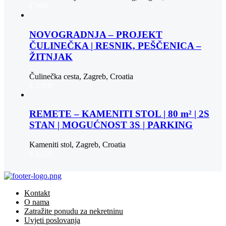
€ 900
NOVOGRADNJA – PROJEKT
ČULINEČKA | RESNIK, PEŠČENICA –
ŽITNJAK
Čulinečka cesta, Zagreb, Croatia
€ 3.900
REMETE – KAMENITI STOL | 80 m² | 2S
STAN | MOGUĆNOST 3S | PARKING
Kameniti stol, Zagreb, Croatia
€ 1.000
Kontakt
O nama
Zatražite ponudu za nekretninu
Uvjeti poslovanja