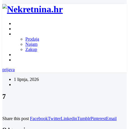
Naslovnica
O nama
Ponuda nekretnina
Prodaja
Najam
Zakup
Zatražite ponudu za nekretninu
Kontakt
prijava
1 lipnja, 2026
7
Share this post
Facebook
Twitter
Linkedin
Tumblr
Pinterest
Email