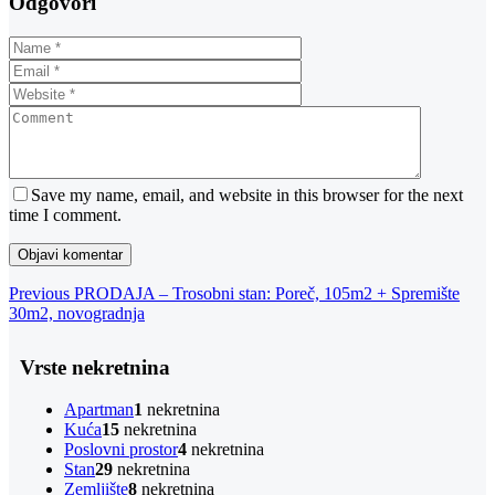
Odgovori
Save my name, email, and website in this browser for the next
time I comment.
Navigacija
Previous
Previous
PRODAJA – Trosobni stan: Poreč, 105m2 + Spremište
Post
30m2, novogradnja
objava
Vrste nekretnina
Apartman
1
nekretnina
Kuća
15
nekretnina
Poslovni prostor
4
nekretnina
Stan
29
nekretnina
Zemljište
8
nekretnina