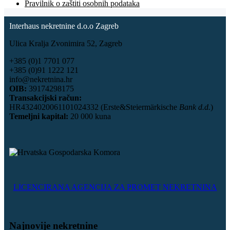
Pravilnik o zaštiti osobnih podataka
Interhaus nekretnine d.o.o Zagreb
Ulica Kralja Zvonimira 52, Zagreb
+385 (0)1 7701 077
+385 (0)91 1222 121
info@nekretnina.hr
OIB:
39174298175
Transakcijski račun:
HR4324020061101024332 (Erste&Steiermärkische
Bank d.d.
)
Temeljni kapital:
20 000 kuna
LICENCIRANA AGENCIJA ZA PROMET NEKRETNINA
Najnovije nekretnine