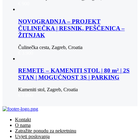
€ 900
NOVOGRADNJA – PROJEKT
ČULINEČKA | RESNIK, PEŠČENICA –
ŽITNJAK
Čulinečka cesta, Zagreb, Croatia
€ 3.900
REMETE – KAMENITI STOL | 80 m² | 2S
STAN | MOGUĆNOST 3S | PARKING
Kameniti stol, Zagreb, Croatia
€ 1.000
Kontakt
O nama
Zatražite ponudu za nekretninu
Uvjeti poslovanja