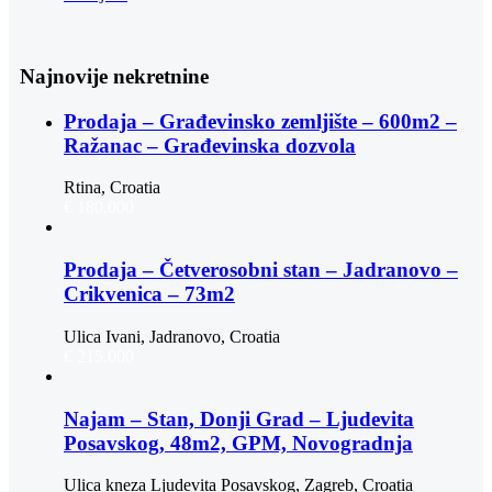
Najnovije nekretnine
Prodaja – Građevinsko zemljište – 600m2 –
Ražanac – Građevinska dozvola
Rtina, Croatia
€ 180.000
Prodaja – Četverosobni stan – Jadranovo –
Crikvenica – 73m2
Ulica Ivani, Jadranovo, Croatia
€ 215.000
Najam – Stan, Donji Grad – Ljudevita
Posavskog, 48m2, GPM, Novogradnja
Ulica kneza Ljudevita Posavskog, Zagreb, Croatia