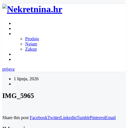
Naslovnica
O nama
Ponuda nekretnina
Prodaja
Najam
Zakup
Zatražite ponudu za nekretninu
Kontakt
prijava
1 lipnja, 2026
IMG_5965
Share this post
Facebook
Twitter
Linkedin
Tumblr
Pinterest
Email