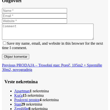
Odgovori
Save my name, email, and website in this browser for the next
time I comment.
Navigacija
Previous
Previous
PRODAJA – Trosobni stan: Poreč, 105m2 + Spremište
Post
30m2, novogradnja
objava
Vrste nekretnina
Apartman
1
nekretnina
Kuća
15
nekretnina
Poslovni prostor
4
nekretnina
Stan
29
nekretnina
Zemljište
8
nekretnina