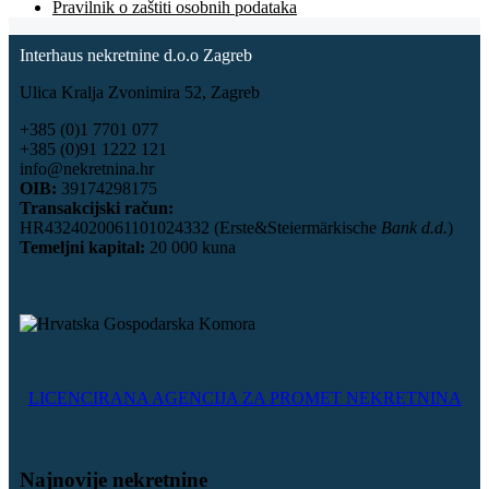
Pravilnik o zaštiti osobnih podataka
Interhaus nekretnine d.o.o Zagreb
Ulica Kralja Zvonimira 52, Zagreb
+385 (0)1 7701 077
+385 (0)91 1222 121
info@nekretnina.hr
OIB:
39174298175
Transakcijski račun:
HR4324020061101024332 (Erste&Steiermärkische
Bank d.d.
)
Temeljni kapital:
20 000 kuna
LICENCIRANA AGENCIJA ZA PROMET NEKRETNINA
Najnovije nekretnine